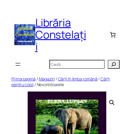
Sari
la
Librăria
conținut
Constelați
i
Caută
Prima pagină
/
Magazin
/
Cărți în limba română
/
Cărți
pentru copii
/ Nevorbitoarele