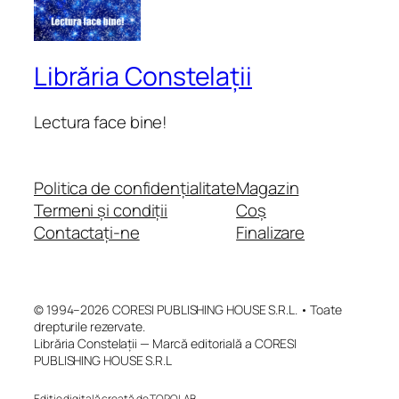
Librăria Constelații
Lectura face bine!
Politica de confidențialitate
Magazin
Termeni și condiții
Coș
Contactați-ne
Finalizare
© 1994–2026 CORESI PUBLISHING HOUSE S.R.L. • Toate
drepturile rezervate.
Librăria Constelații — Marcă editorială a CORESI
PUBLISHING HOUSE S.R.L
Ediție digitală creată de TOPOLAB