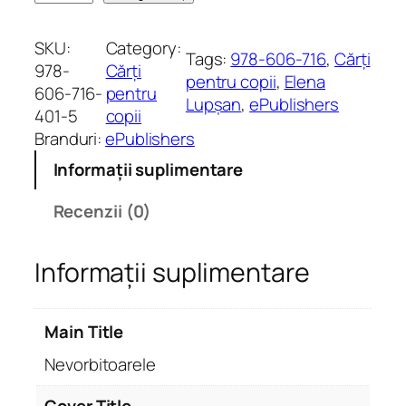
a
n
SKU:
Category:
Tags:
978-606-716
, 
Cărți
t
978-
Cărți
pentru copii
, 
Elena
i
606-716-
pentru
Lupșan
, 
ePublishers
t
401-5
copii
a
Branduri:
ePublishers
t
Informații suplimentare
e
N
Recenzii (0)
e
v
Informații suplimentare
o
r
b
Main Title
i
t
Nevorbitoarele
o
a