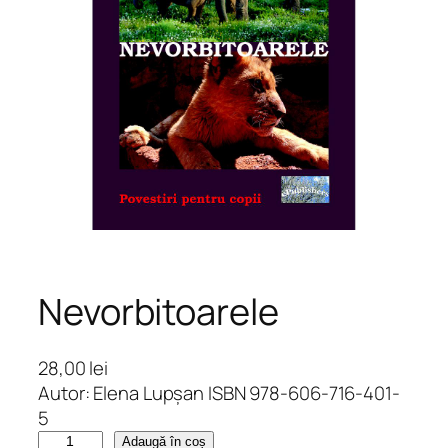
Nevorbitoarele
28,00
lei
Autor: Elena Lupșan ISBN 978-606-716-401-
5
C
Adaugă în coș