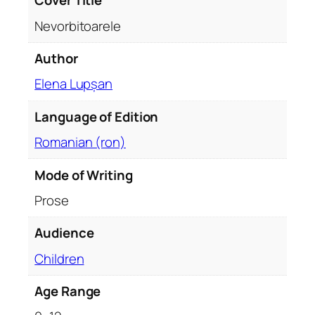
Cover Title
r
Nevorbitoarele
e
l
Author
e
Elena Lupșan
Language of Edition
Romanian (ron)
Mode of Writing
Prose
Audience
Children
Age Range