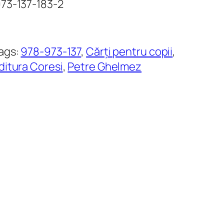
973-137-183-2
ags:
978-973-137
, 
Cărți pentru copii
, 
ditura Coresi
, 
Petre Ghelmez