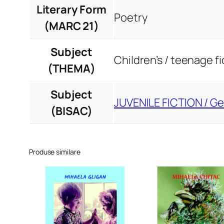
Literary Form
Poetry
(MARC 21)
Subject
Children’s / teenage fi
(THEMA)
Subject
JUVENILE FICTION / Ge
(BISAC)
Produse similare