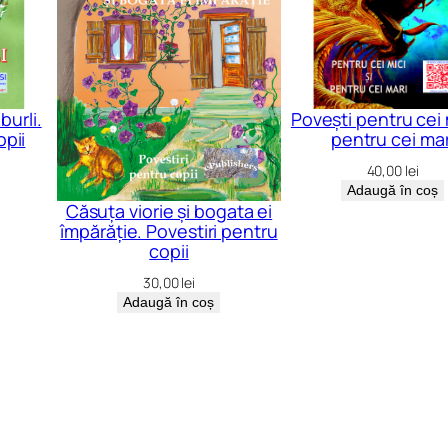
burli.
Povești pentru cei m
opii
pentru cei mar
40,00
lei
Adaugă în coș
Căsuța viorie și bogata ei
împărăție. Povestiri pentru
copii
30,00
lei
Adaugă în coș