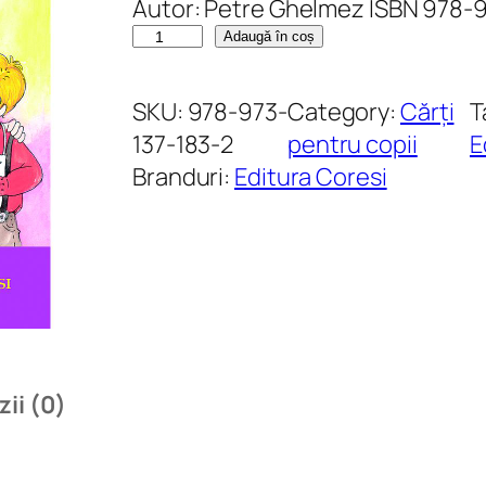
Autor: Petre Ghelmez ISBN 978-
C
Adaugă în coș
a
n
SKU:
978-973-
Category:
Cărți
T
t
137-183-2
pentru copii
E
i
Branduri:
Editura Coresi
t
a
t
e
A
l
f
ii (0)
a
b