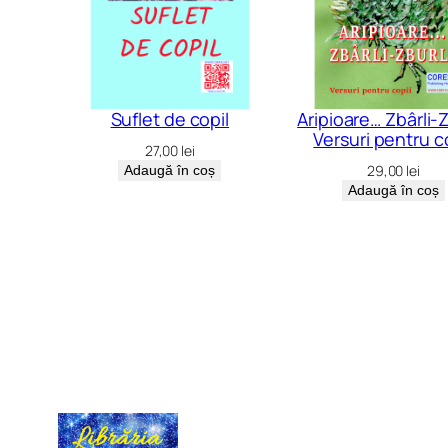
Suflet de copil
Aripioare… Zbârli-Z
Versuri pentru c
27,00
lei
29,00
lei
Adaugă în coș
Adaugă în coș