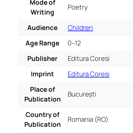
Mode of
Poetry
Writing
Audience
Children
Age Range
0–12
Publisher
Editura Coresi
Imprint
Editura Coresi
Place of
București
Publication
Country of
Romania (RO)
Publication