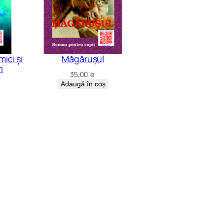
ici și
Măgărușul
i
35,00
lei
Adaugă în coș