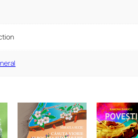
ction
neral