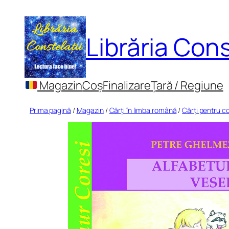
Sari
la
Librăria Cons
conținut
Magazin
Coș
Finalizare
Țară / Regiune
Prima pagină
/
Magazin
/
Cărți în limba română
/
Cărți pentru co