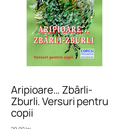
Aripioare… Zbârli-
Zburli. Versuri pentru
copii
29,00
lei