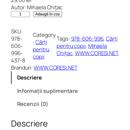
Autor: Mihaela Chițac
C
Adaugă în coș
a
n
SKU:
Category
t
978-
Tags:
978-606-996
, 
Cărți
:
Cărți
i
606-
pentru copii
, 
Mihaela
pentru
t
996-
Chițac
, 
WWW.CORESI.NET
copii
a
437-8
t
Branduri:
WWW.CORESI.NET
e
Descriere
A
r
Informații suplimentare
i
p
Recenzii (0)
i
o
Descriere
a