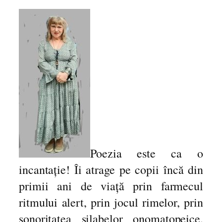
r
e
…
Z
b
â
r
l
i
-
Z
b
u
Poezia este ca o
r
incantație! Îi atrage pe copii încă din
l
primii ani de viață prin farmecul
i
.
ritmului alert, prin jocul rimelor, prin
V
sonoritatea silabelor onomatopeice,