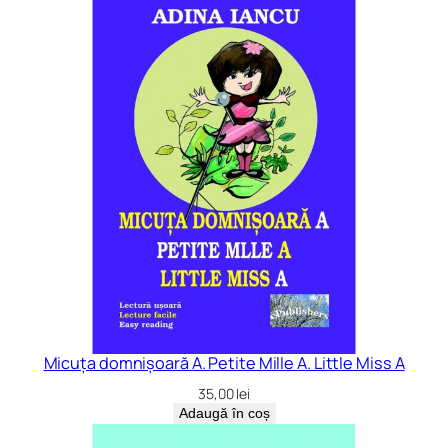
Micuța domnișoară A. Petite Mille A. Little Miss A
35,00
lei
Adaugă în coș