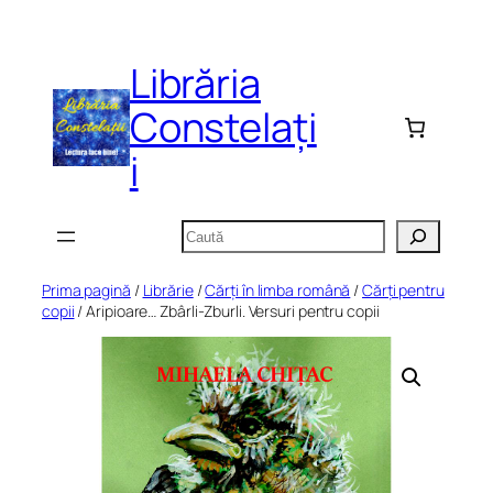
Sari
la
Librăria
conținut
Constelați
i
Caută
Prima pagină
/
Librărie
/
Cărți în limba română
/
Cărți pentru
copii
/ Aripioare… Zbârli-Zburli. Versuri pentru copii