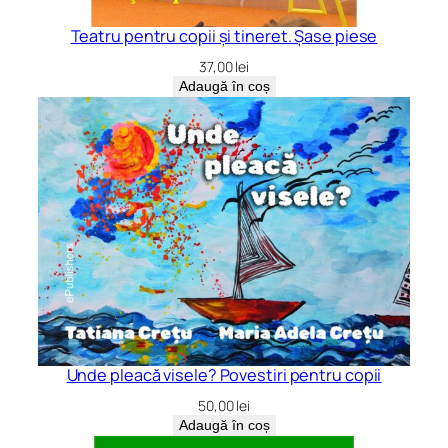
Teatru pentru copii și tineret. Șase piese
37,00
lei
Adaugă în coș
Unde pleacă visele? Povestiri pentru copii
50,00
lei
Adaugă în coș