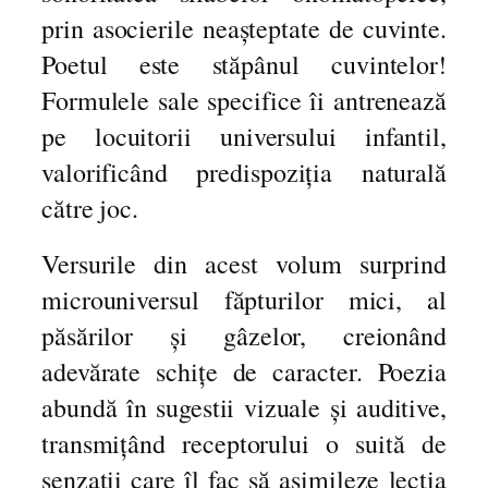
e
prin asocierile neașteptate de cuvinte.
r
s
Poetul este stăpânul cuvintelor!
u
Formulele sale specifice îi antrenează
r
pe locuitorii universului infantil,
i
p
valorificând predispoziția naturală
e
către joc.
n
t
Versurile din acest volum surprind
r
microuniversul făpturilor mici, al
u
c
păsărilor și gâzelor, creionând
o
adevărate schițe de caracter. Poezia
p
abundă în sugestii vizuale și auditive,
i
i
transmițând receptorului o suită de
senzații care îl fac să asimileze lecția