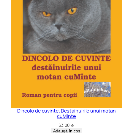
Dincolo de cuvinte. Destainuirile unui motan
cuMinte
63,00
lei
Adaugă în coș