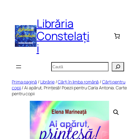
Sari
la
Librăria
conținut
Constelați
i
Caută
Prima pagină
/
Librărie
/
Cărți în limba română
/
Cărți pentru
copii
/ Ai apărut, Prințesă! Poezii pentru Carla Antonia. Carte
pentru copii