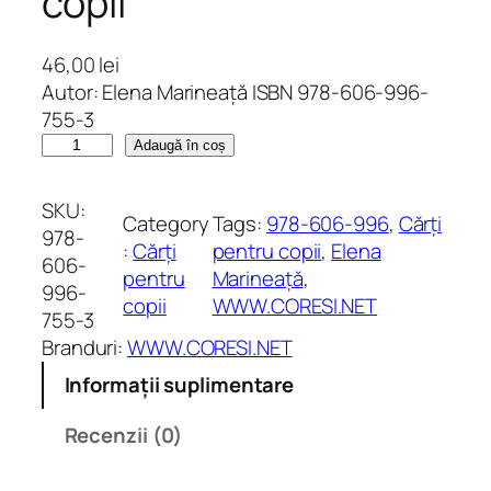
copii
46,00
lei
Autor: Elena Marineață ISBN 978-606-996-
755-3
C
Adaugă în coș
a
n
SKU:
Category
Tags:
978-606-996
, 
Cărți
t
978-
:
Cărți
pentru copii
, 
Elena
i
606-
pentru
Marineață
, 
t
996-
copii
WWW.CORESI.NET
a
755-3
t
Branduri:
WWW.CORESI.NET
e
Informații suplimentare
A
i
Recenzii (0)
a
p