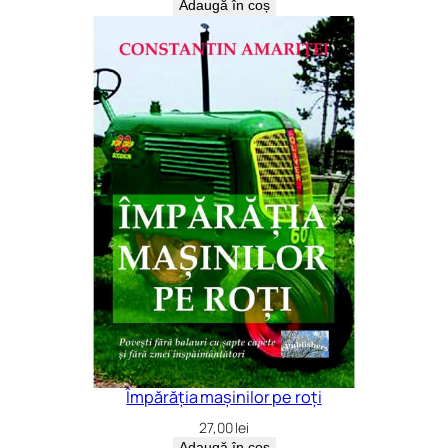
Adaugă în coș
Împărăția mașinilor pe roți
27,00
lei
Adaugă în coș