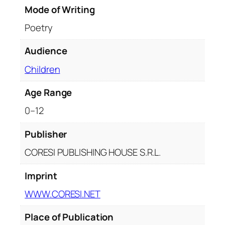
i
Mode of Writing
i
Poetry
p
e
Audience
n
t
Children
r
Age Range
u
C
0–12
a
r
Publisher
l
CORESI PUBLISHING HOUSE S.R.L.
a
A
Imprint
n
WWW.CORESI.NET
t
o
Place of Publication
n