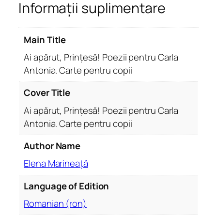
Informații suplimentare
ă
r
u
Main Title
t
,
Ai apărut, Prințesă! Poezii pentru Carla
P
Antonia. Carte pentru copii
r
i
Cover Title
n
Ai apărut, Prințesă! Poezii pentru Carla
ț
Antonia. Carte pentru copii
e
s
Author Name
ă
!
Elena Marineață
P
Language of Edition
o
e
Romanian (ron)
z