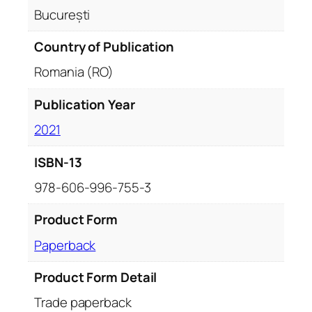
i
București
a
.
Country of Publication
C
Romania (RO)
a
r
Publication Year
t
2021
e
p
ISBN-13
e
n
978-606-996-755-3
t
r
Product Form
u
Paperback
c
o
Product Form Detail
p
Trade paperback
i