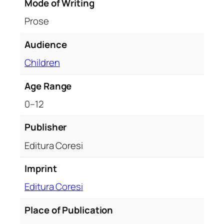
Mode of Writing
t
e
Prose
p
e
Audience
n
Children
t
r
Age Range
u
0–12
c
o
Publisher
p
i
Editura Coresi
i
Imprint
Editura Coresi
Place of Publication