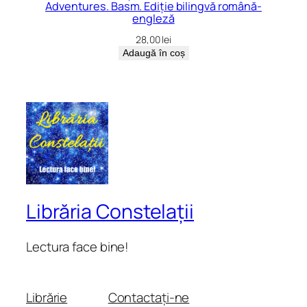
Adventures. Basm. Ediție bilingvă română-
engleză
28,00
lei
Adaugă în coș
Librăria Constelații
Lectura face bine!
Librărie
Contactați-ne