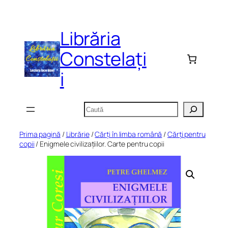
Sari
la
Librăria
conținut
Constelați
i
Caută
Prima pagină
/
Librărie
/
Cărți în limba română
/
Cărți pentru
copii
/ Enigmele civilizațiilor. Carte pentru copii