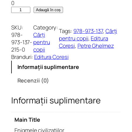
0
C
Adaugă în coș
a
n
SKU:
Category:
Tags:
978-973-137
, 
Cărți
t
978-
Cărți
pentru copii
, 
Editura
i
973-137-
pentru
Coresi
, 
Petre Ghelmez
t
215-0
copii
a
Branduri:
Editura Coresi
t
Informații suplimentare
e
E
Recenzii (0)
n
i
Informații suplimentare
g
m
e
Main Title
l
e
Enigmele civilizațiilor