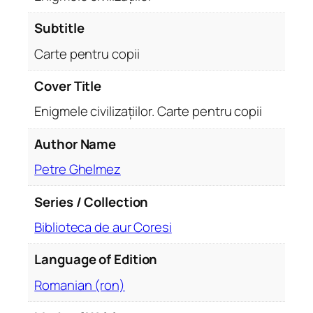
c
i
Subtitle
v
Carte pentru copii
i
l
Cover Title
i
Enigmele civilizațiilor. Carte pentru copii
z
a
Author Name
ț
i
Petre Ghelmez
i
l
Series / Collection
o
Biblioteca de aur Coresi
r
.
Language of Edition
C
Romanian (ron)
a
r