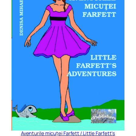
Aventurile micuței Farfett / Little Farfett’s