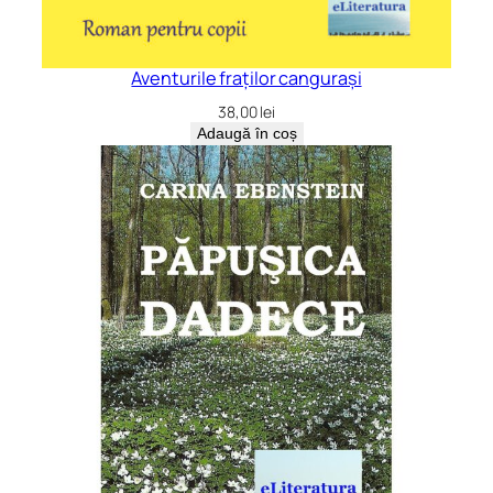
Aventurile fraților cangurași
38,00
lei
Adaugă în coș