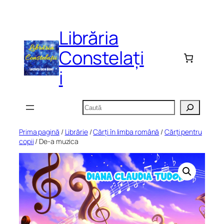
Sari
la
Librăria
conținut
Constelați
i
Caută
Prima pagină
/
Librărie
/
Cărți în limba română
/
Cărți pentru
copii
/ De-a muzica