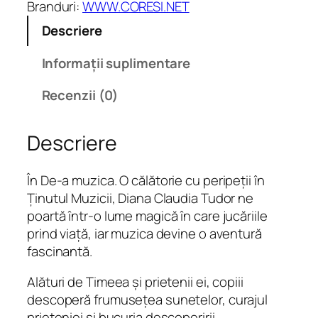
Branduri:
WWW.CORESI.NET
e
Descriere
D
e
Informații suplimentare
-
a
Recenzii (0)
m
u
Descriere
z
i
c
În De-a muzica. O călătorie cu peripeții în
a
Ținutul Muzicii, Diana Claudia Tudor ne
poartă într-o lume magică în care jucăriile
prind viață, iar muzica devine o aventură
fascinantă.
Alături de Timeea și prietenii ei, copiii
descoperă frumusețea sunetelor, curajul
prieteniei și bucuria descoperirii.