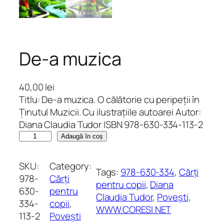
De-a muzica
40,00
lei
Titlu: De-a muzica. O călătorie cu peripeții în
Ținutul Muzicii. Cu ilustrațiile autoarei Autor:
Diana Claudia Tudor ISBN 978-630-334-113-2
C
Adaugă în coș
a
n
SKU:
Category:
Tags:
978-630-334
, 
Cărți
t
978-
Cărți
pentru copii
, 
Diana
i
630-
pentru
Claudia Tudor
, 
Povești
, 
t
334-
copii
, 
WWW.CORESI.NET
a
113-2
Povești
t