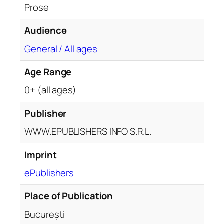
Prose
d
d
Audience
e
d
General / All ages
e
Age Range
z
v
0+ (all ages)
o
l
Publisher
t
WWW.EPUBLISHERS INFO S.R.L.
a
r
Imprint
e
ePublishers
p
e
Place of Publication
r
s
București
o