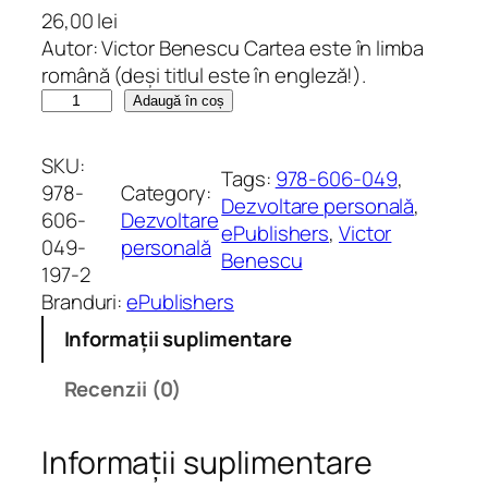
26,00
lei
Autor: Victor Benescu Cartea este în limba
română (deși titlul este în engleză!).
C
Adaugă în coș
a
n
SKU:
Tags:
978-606-049
, 
t
978-
Category:
Dezvoltare personală
, 
i
606-
Dezvoltare
ePublishers
, 
Victor
t
049-
personală
Benescu
a
197-2
t
Branduri:
ePublishers
e
Informații suplimentare
W
T
Recenzii (0)
F
?
Informații suplimentare
W
h