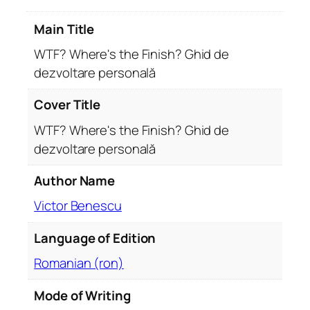
e
Main Title
r
e
WTF? Where's the Finish? Ghid de
'
dezvoltare personală
s
t
Cover Title
h
WTF? Where's the Finish? Ghid de
e
dezvoltare personală
F
i
Author Name
n
i
Victor Benescu
s
Language of Edition
h
?
Romanian (ron)
G
h
Mode of Writing
i