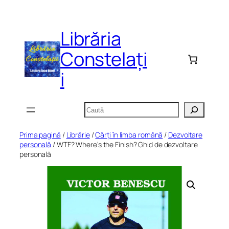
Sari
la
Librăria
conținut
Constelați
i
Caută
Prima pagină
/
Librărie
/
Cărți în limba română
/
Dezvoltare
personală
/ WTF? Where’s the Finish? Ghid de dezvoltare
personală