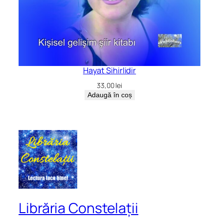
Hayat Sihirlidir
33,00
lei
Adaugă în coș
Librăria Constelații