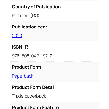
n
Country of Publication
a
Romania (RO)
l
ă
Publication Year
2020
ISBN-13
978-606-049-197-2
Product Form
Paperback
Product Form Detail
Trade paperback
Product Form Feature