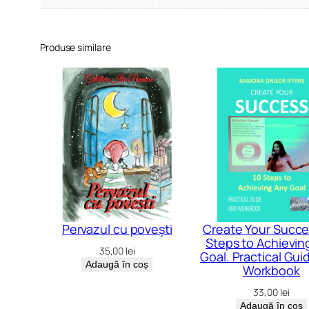
Produse similare
Pervazul cu povești
Create Your Succe
Steps to Achievin
35,00
lei
Goal. Practical Gui
Adaugă în coș
Workbook
33,00
lei
Adaugă în coș