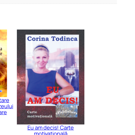
tare
eului
are
Eu am decis! Carte
motivațională