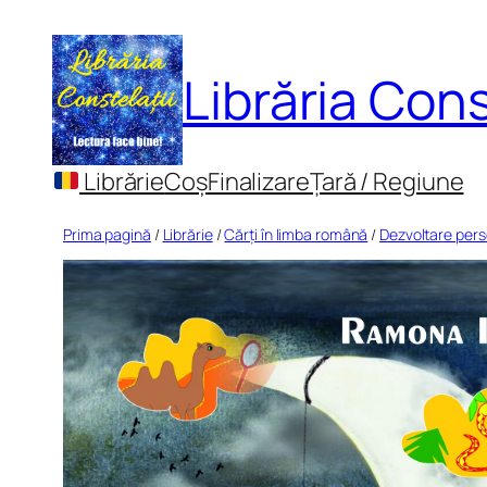
Sari
la
Librăria Cons
conținut
Librărie
Coș
Finalizare
Țară / Regiune
Prima pagină
/
Librărie
/
Cărți în limba română
/
Dezvoltare per