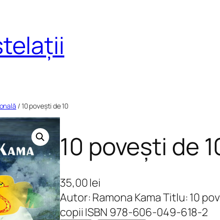
telații
sonală
/ 10 povești de 10
10 povești de 1
35,00
lei
Autor: Ramona Kama Titlu: 10 pov
copii ISBN 978-606-049-618-2