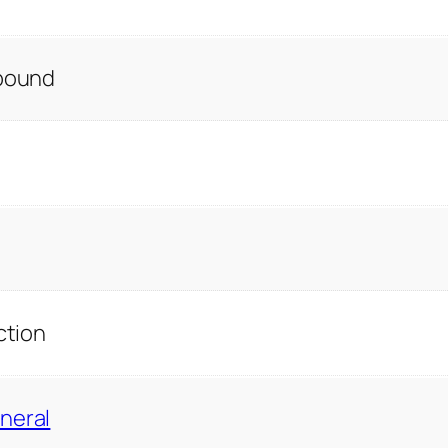
 bound
ction
neral