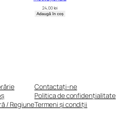
24,00
lei
Adaugă în coș
brărie
Contactați-ne
oș
Politica de confidențialitate
ră / Regiune
Termeni și condiții