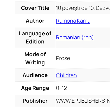
Cover Title
10 povești de 10. Dezv
Author
Ramona Kama
Language of
Romanian (ron)
Edition
Mode of
Prose
Writing
Audience
Children
Age Range
0–12
Publisher
WWW.EPUBLISHERS INF