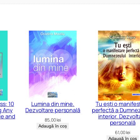
ss: 10
Lumina din mine.
Tu ești o manifes
g Any
Dezvoltare personală
perfectă a Dumnez
de and
interior. Dezvolt
85,00
lei
personală
Adaugă în coș
61,00
lei
Adaugă în coș