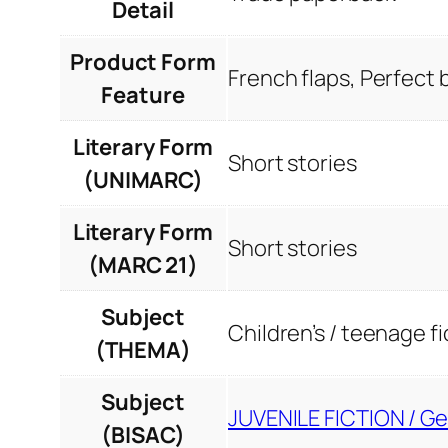
Detail
Product Form
French flaps, Perfect
Feature
Literary Form
Short stories
(UNIMARC)
Literary Form
Short stories
(MARC 21)
Subject
Children’s / teenage fi
(THEMA)
Subject
JUVENILE FICTION / Ge
(BISAC)