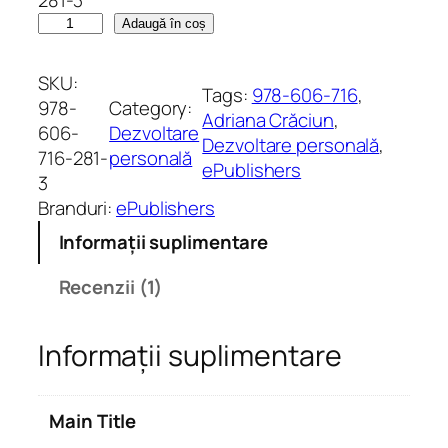
pe baza
C
Adaugă în coș
unei
a
singure
n
SKU:
Tags:
978-606-716
, 
evaluări
t
978-
Category:
Adriana Crăciun
, 
i
606-
Dezvoltare
Dezvoltare personală
, 
t
716-281-
personală
ePublishers
a
3
t
Branduri:
ePublishers
e
Informații suplimentare
S
ă
Recenzii (1)
r
u
Informații suplimentare
t
u
l
Main Title
e