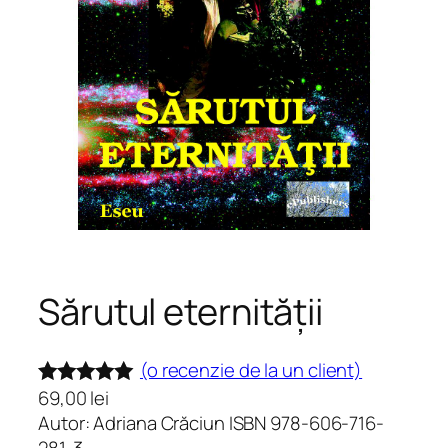
Sărutul eternității
(o recenzie de la un client)
69,00
lei
Evaluat la
Autor: Adriana Crăciun ISBN 978-606-716-
5.00
din 5
281-3