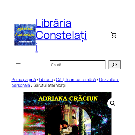
Sari
la
Librăria
conținut
Constelați
i
Caută
Prima pagină
/
Librărie
/
Cărți în limba română
/
Dezvoltare
personală
/ Sărutul eternității