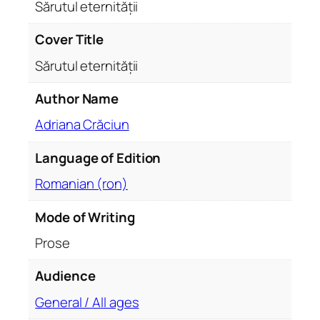
t
Sărutul eternității
e
r
Cover Title
n
Sărutul eternității
i
t
Author Name
ă
Adriana Crăciun
ț
i
Language of Edition
i
Romanian (ron)
Mode of Writing
Prose
Audience
General / All ages