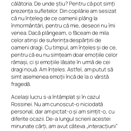
călătoria. De unde știu? Pentru că pot simți
prezența sufletelor. Din copilărie am sesizat
că nu înțeleg de ce oamenii plâng la
înmormântări, pentru că mie, deseori nu îmi
venea. Dacă plângeam, o făceam de mila
celor atinși de suferința despărțirii de
oameni dragi. Cu timpul, am înțeles și de ce,
pentru că eu nu simțeam doar emoțiile celor
rămași, ci și emoțiile lăsate în urmă de cei
dragi nouă. Am înțeles. Astfel, am putut să
simt asemenea emoţii încă de la o vârstă
fragedă.
Același lucru s-a întâmplat și în cazul
Rossinei. Nu am cunoscut-o niciodată
personal, dar am pictat-o și am simţit-o, cu
diferite ocazii. De-a lungul scrierii acestei
minunate cărți, am avut câteva „interacţiuni”