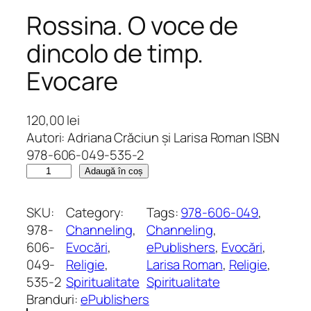
Rossina. O voce de
dincolo de timp.
Evocare
120,00
lei
Autori: Adriana Crăciun și Larisa Roman ISBN
978-606-049-535-2
C
Adaugă în coș
a
n
SKU:
Category:
Tags:
978-606-049
, 
t
978-
Channeling
, 
Channeling
, 
i
606-
Evocări
, 
ePublishers
, 
Evocări
, 
t
049-
Religie
, 
Larisa Roman
, 
Religie
, 
a
535-2
Spiritualitate
Spiritualitate
t
Branduri:
ePublishers
e