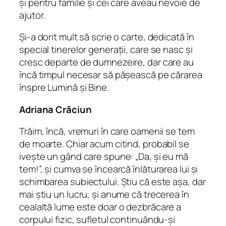
şi pentru familie şi cei care aveau nevoie de
ajutor.
Şi-a dorit mult să scrie o carte, dedicată în
special tinerelor generaţii, care se nasc şi
cresc departe de dumnezeire, dar care au
încă timpul necesar să păşească pe cărarea
înspre Lumină şi Bine.
Adriana Crăciun
Trăim, încă, vremuri în care oamenii se tem
de moarte. Chiar acum citind, probabil se
ivește un gând care spune: „Da, și eu mă
tem!”, și cumva se încearcă înlăturarea lui și
schimbarea subiectului. Știu că este așa, dar
mai știu un lucru, și anume că trecerea în
cealaltă lume este doar o dezbrăcare a
corpului fizic, sufletul continuându-și