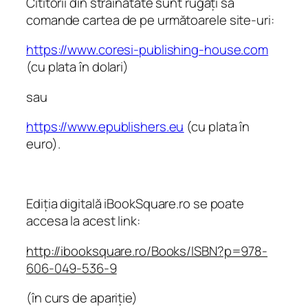
n
Cititorii din străinătate sunt rugați să
c
comande cartea de pe următoarele site-uri:
o
https://www.coresi-publishing-house.com
l
(cu plata în dolari)
o
d
sau
e
t
https://www.epublishers.eu
(cu plata în
i
euro).
m
p
.
Ediția digitală iBookSquare.ro se poate
E
accesa la acest link:
v
o
http://ibooksquare.ro/Books/ISBN?p=978-
c
606-049-536-9
a
r
(în curs de apariție)