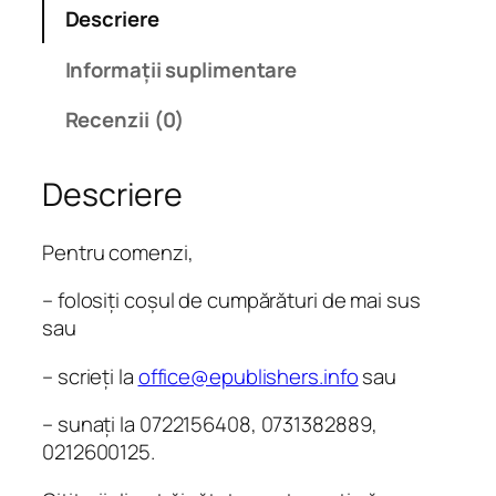
Descriere
R
o
Informații suplimentare
s
s
Recenzii (0)
i
n
Descriere
a
.
O
Pentru comenzi,
v
– folosiți coșul de cumpărături de mai sus
o
sau
c
e
– scrieți la
office@epublishers.info
sau
d
e
– sunați la 0722156408, 0731382889,
d
0212600125.
i