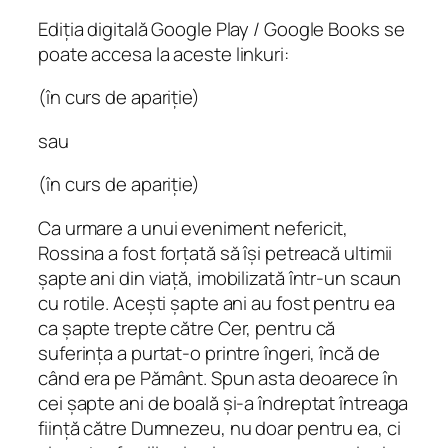
e
Ediția digitală Google Play / Google Books se
poate accesa la aceste linkuri:
(în curs de apariție)
sau
(în curs de apariție)
Ca urmare a unui eveniment nefericit,
Rossina a fost forţată să îşi petreacă ultimii
şapte ani din viaţă, imobilizată într-un scaun
cu rotile. Aceşti şapte ani au fost pentru ea
ca şapte trepte către Cer, pentru că
suferinţa a purtat-o printre îngeri, încă de
când era pe Pământ. Spun asta deoarece în
cei şapte ani de boală şi-a îndreptat întreaga
fiinţă către Dumnezeu, nu doar pentru ea, ci