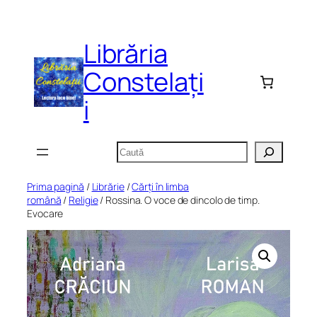
Sari
la
Librăria
conținut
Constelați
i
Caută
Prima pagină
/
Librărie
/
Cărți în limba
română
/
Religie
/ Rossina. O voce de dincolo de timp.
Evocare