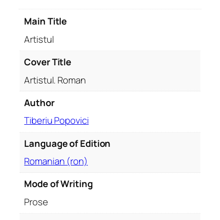
s
Main Title
t
u
Artistul
l
Cover Title
Artistul. Roman
Author
Tiberiu Popovici
Language of Edition
Romanian (ron)
Mode of Writing
Prose