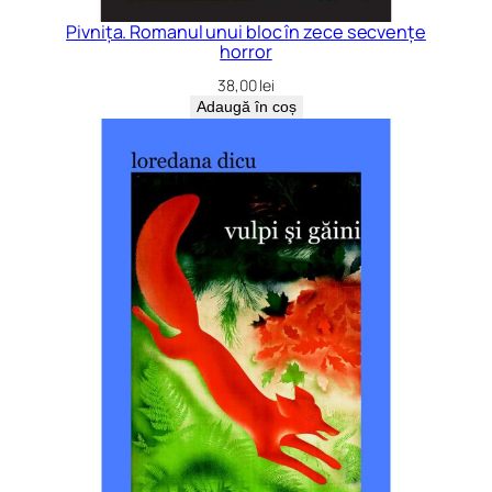
Pivnița. Romanul unui bloc în zece secvențe
horror
38,00
lei
Adaugă în coș