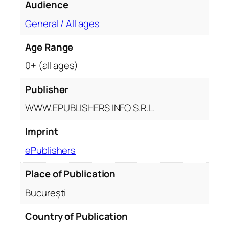
Audience
General / All ages
Age Range
0+ (all ages)
Publisher
WWW.EPUBLISHERS INFO S.R.L.
Imprint
ePublishers
Place of Publication
București
Country of Publication