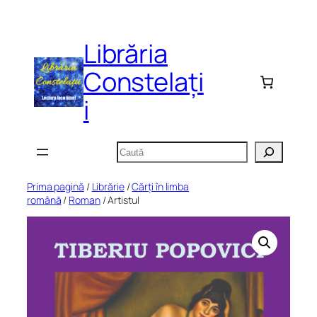
Sari
la
Librăria
conținut
Constelați
i
Caută
Prima pagină
/
Librărie
/
Cărți în limba
română
/
Roman
/ Artistul