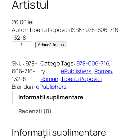
Artistul
26,00
lei
Autor: Tiberiu Popovici ISBN: 978-606-716-
132-8
C
Adaugă în coș
a
n
SKU:
978-
Catego
Tags:
978-606-716
, 
t
606-716-
ry:
ePublishers
, 
Roman
, 
i
132-8
Roman
Tiberiu Popovici
t
Branduri:
ePublishers
a
Informații suplimentare
t
e
Recenzii (0)
A
r
Informații suplimentare
t
i