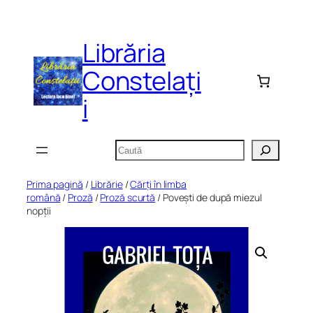
Sari
la
Librăria
conținut
Constelați
i
Caută
Prima pagină
/
Librărie
/
Cărți în limba
română
/
Proză
/
Proză scurtă
/ Povești de după miezul
nopții