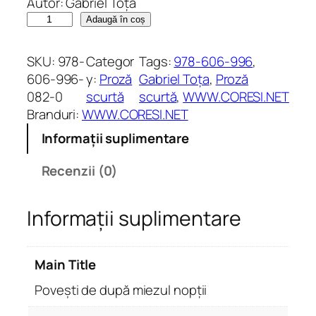
Autor: Gabriel Toța
C
Adaugă în coș
a
n
SKU:
978-
Categor
Tags:
978-606-996
, 
t
606-996-
y:
Proză
Gabriel Toța
, 
Proză
i
082-0
scurtă
scurtă
, 
WWW.CORESI.NET
t
Branduri:
WWW.CORESI.NET
a
Informații suplimentare
t
e
Recenzii (0)
P
o
Informații suplimentare
v
e
ș
Main Title
t
i
Povești de după miezul nopții
d