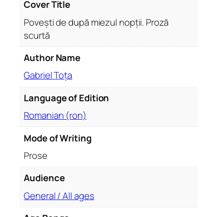
e
Cover Title
d
Povești de după miezul nopții. Proză
u
scurtă
p
ă
Author Name
m
i
Gabriel Toța
e
Language of Edition
z
u
Romanian (ron)
l
n
Mode of Writing
o
Prose
p
ț
Audience
i
General / All ages
i