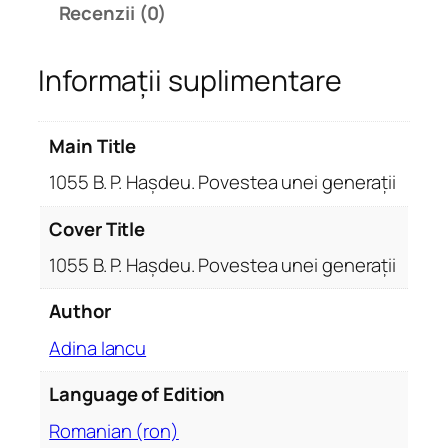
Recenzii (0)
0
5
Informații suplimentare
5
B
.
Main Title
P
.
1055 B. P. Hașdeu. Povestea unei generații
H
a
Cover Title
ș
1055 B. P. Hașdeu. Povestea unei generații
d
e
Author
u
Adina Iancu
.
P
Language of Edition
o
v
Romanian (ron)