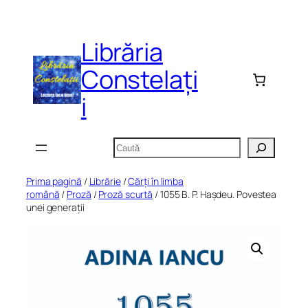
Sari
la
Librăria
conținut
Constelați
i
Caută
Prima pagină
/
Librărie
/
Cărți în limba
română
/
Proză
/
Proză scurtă
/ 1055 B. P. Hașdeu. Povestea
unei generații