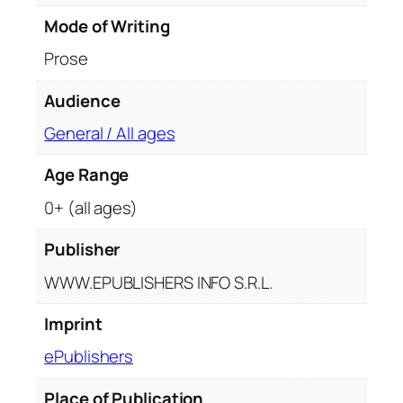
e
s
Mode of Writing
t
Prose
e
a
Audience
u
General / All ages
n
e
Age Range
i
g
0+ (all ages)
e
n
Publisher
e
WWW.EPUBLISHERS INFO S.R.L.
r
a
Imprint
ț
ePublishers
i
i
Place of Publication