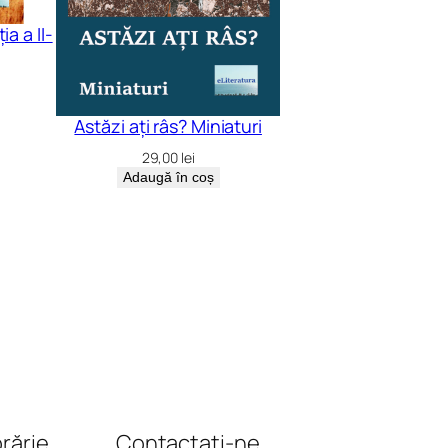
ia a II-
Astăzi ați râs? Miniaturi
29,00
lei
Adaugă în coș
brărie
Contactați-ne