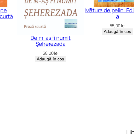
ape
Mătura de pelin. Ediţ
scurtă
a
55,00
lei
Adaugă în coș
De m-aș fi numit
Șeherezada
38,00
lei
Adaugă în coș
Li