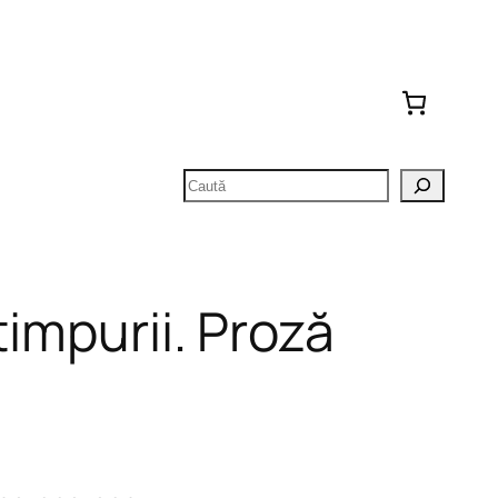
Caută
timpurii. Proză