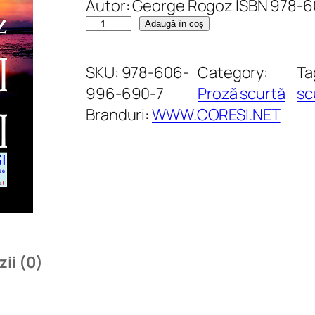
Autor: George Rogoz ISBN 978-
C
Adaugă în coș
a
n
SKU:
978-606-
Category:
Ta
t
996-690-7
Proză scurtă
sc
i
Branduri:
WWW.CORESI.NET
t
a
t
e
P
l
a
ii (0)
n
e