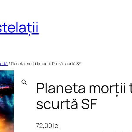
telații
urtă
/ Planeta morții timpurii. Proză scurtă SF
Planeta morții 
scurtă SF
72,00
lei