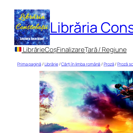
Sari
la
Librăria Cons
conținut
Librărie
Coș
Finalizare
Țară / Regiune
Prima pagină
/
Librărie
/
Cărți în limba română
/
Proză
/
Proză sc