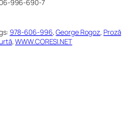
606-996-690-7
gs:
978-606-996
, 
George Rogoz
, 
Proză
urtă
, 
WWW.CORESI.NET