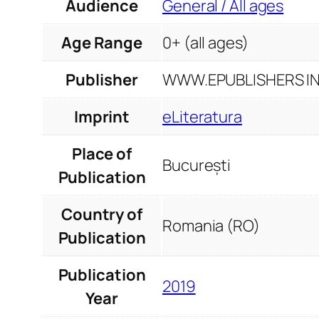
Audience
General / All ages
Age Range
0+ (all ages)
Publisher
WWW.EPUBLISHERS INF
Imprint
eLiteratura
Place of
București
Publication
Country of
Romania (RO)
Publication
Publication
2019
Year