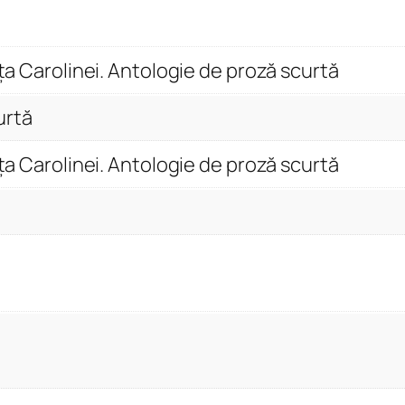
ș
i
j
ața Carolinei. Antologie de proză scurtă
u
m
urtă
ă
ața Carolinei. Antologie de proză scurtă
t
a
t
e
d
i
n
v
i