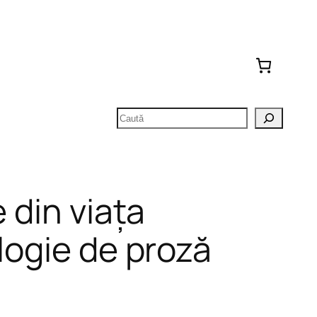
Caută
e din viața
logie de proză