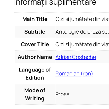
Informații suplimentare
Main Title
O zi și jumătate din vi
Subtitle
Antologie de proză sc
Cover Title
O zi și jumătate din vi
Author Name
Adrian Costache
Language of
Romanian (ron)
Edition
Mode of
Prose
Writing