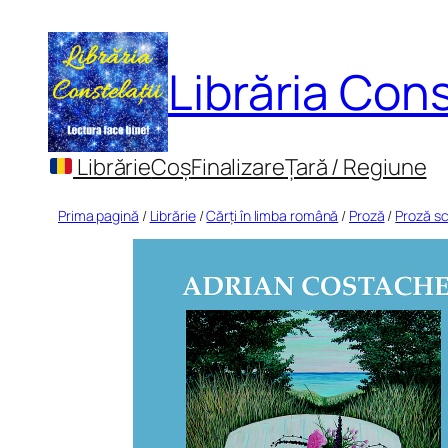
Sari
la
Librăria Cons
conținut
Librărie
Coș
Finalizare
Țară / Regiune
Prima pagină
/
Librărie
/
Cărți în limba română
/
Proză
/
Proză sc