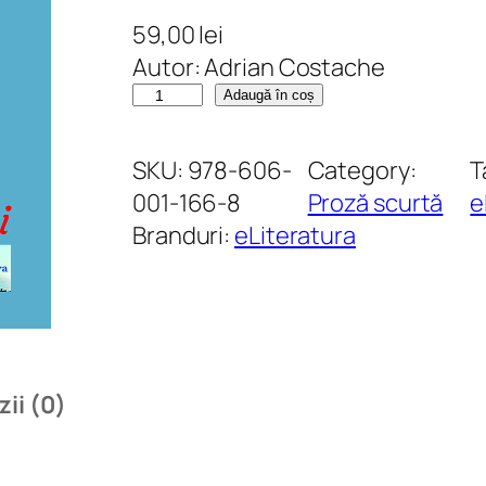
59,00
lei
Autor: Adrian Costache
C
Adaugă în coș
a
n
SKU:
978-606-
Category:
T
t
001-166-8
Proză scurtă
e
i
Branduri:
eLiteratura
t
a
t
e
O
ii (0)
z
i