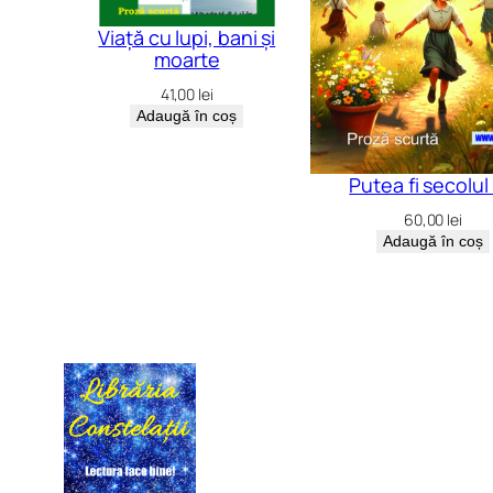
Viață cu lupi, bani și
moarte
41,00
lei
Adaugă în coș
Putea fi secolul
60,00
lei
Adaugă în coș