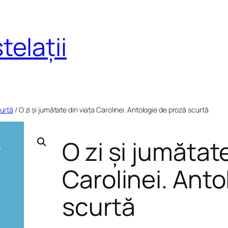
telații
urtă
/ O zi și jumătate din viața Carolinei. Antologie de proză scurtă
O zi și jumătat
Carolinei. Anto
scurtă