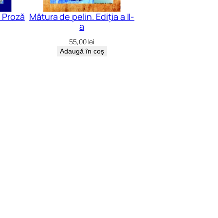
. Proză
Mătura de pelin. Ediţia a II-
a
55,00
lei
Adaugă în coș