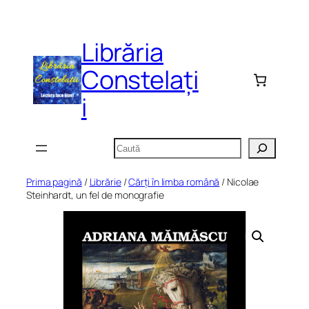
Sari
la
Librăria
conținut
Constelați
i
Caută
Prima pagină
/
Librărie
/
Cărți în limba română
/ Nicolae
Steinhardt, un fel de monografie