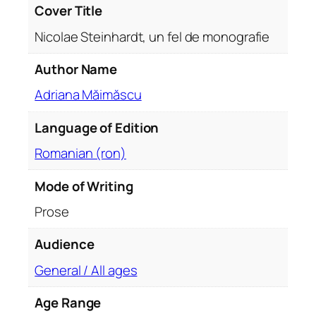
e
Cover Title
i
Nicolae Steinhardt, un fel de monografie
n
h
Author Name
a
Adriana Măimăscu
r
d
Language of Edition
t
,
Romanian (ron)
u
n
Mode of Writing
f
Prose
e
l
Audience
d
General / All ages
e
m
Age Range
o