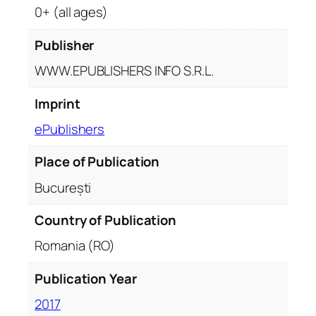
n
0+ (all ages)
o
g
Publisher
r
WWW.EPUBLISHERS INFO S.R.L.
a
f
Imprint
i
ePublishers
e
Place of Publication
București
Country of Publication
Romania (RO)
Publication Year
2017