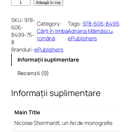
C
Adaugă în coș
a
n
SKU:
978-
Category:
Tags:
978-606-8499
, 
t
606-
Cărți în limba
Adriana Măimăscu
, 
i
8499-75-
română
ePublishers
t
8
a
Branduri:
ePublishers
t
Informații suplimentare
e
N
Recenzii (0)
i
c
Informații suplimentare
o
l
a
Main Title
e
S
Nicolae Steinhardt, un fel de monografie
t