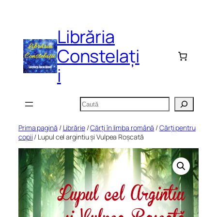
Sari
la
Librăria
conținut
Constelați
i
Caută
Prima pagină
/
Librărie
/
Cărți în limba română
/
Cărți pentru
copii
/ Lupul cel argintiu și Vulpea Roșcată