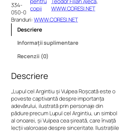
pentru
Teodor Filian Aleca
, 
t
334-
copii
WWW.CORESI.NET
a
050-0
t
Branduri:
WWW.CORESI.NET
e
Descriere
L
u
Informații suplimentare
p
u
Recenzii (0)
l
c
Descriere
e
l
a
„Lupul cel Argintiu și Vulpea Roșcată este o
r
poveste captivantă despre importanța
g
adevărului, ilustrată prin personaje din
i
pădure precum Lupul cel Argintiu, un simbol
n
al onoarei, și Vulpea cea șireată, care învață
t
lecții valoroase despre sinceritate. Ilustrațiile