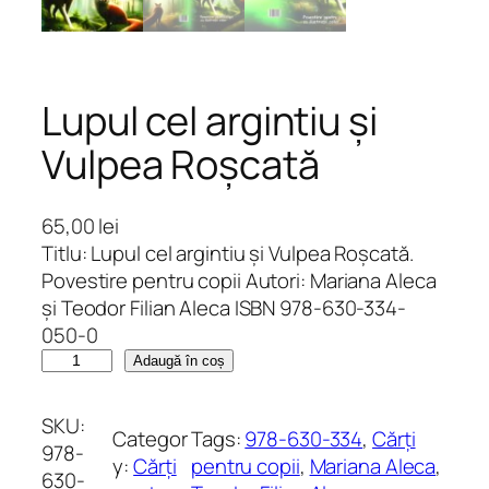
Lupul cel argintiu și
Vulpea Roșcată
65,00
lei
Titlu: Lupul cel argintiu și Vulpea Roșcată.
Povestire pentru copii Autori: Mariana Aleca
și Teodor Filian Aleca ISBN 978-630-334-
050-0
C
Adaugă în coș
a
n
SKU:
Categor
Tags:
978-630-334
, 
Cărți
t
978-
y:
Cărți
pentru copii
, 
Mariana Aleca
, 
i
630-