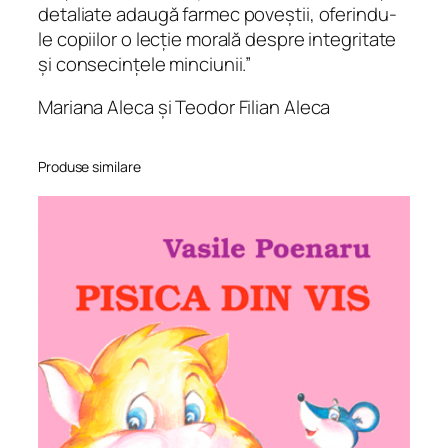
i
detaliate adaugă farmec poveștii, oferindu-
u
le copiilor o lecție morală despre integritate
ș
și consecințele minciunii.”
i
Mariana Aleca și Teodor Filian Aleca
V
u
l
Produse similare
p
e
a
R
o
ș
c
a
t
ă