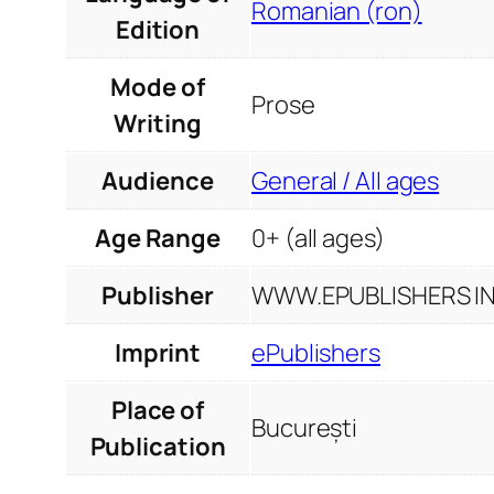
Romanian (ron)
Edition
Mode of
Prose
Writing
Audience
General / All ages
Age Range
0+ (all ages)
Publisher
WWW.EPUBLISHERS INF
Imprint
ePublishers
Place of
București
Publication