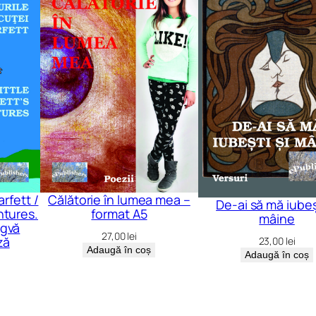
rfett /
Călătorie în lumea mea –
De-ai să mă iubeșt
ntures.
format A5
mâine
ngvă
27,00
lei
ză
23,00
lei
Adaugă în coș
Adaugă în coș