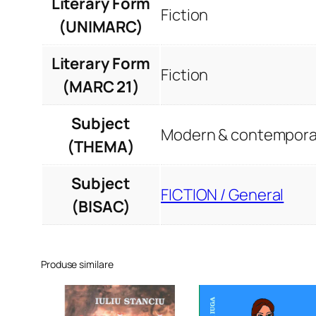
Literary Form
Fiction
(UNIMARC)
Literary Form
Fiction
(MARC 21)
Subject
Modern & contemporar
(THEMA)
Subject
FICTION / General
(BISAC)
Produse similare