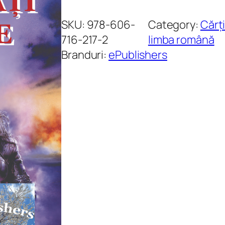
a
n
SKU:
978-606-
Category:
Cărți
t
716-217-2
limba română
i
Branduri:
ePublishers
t
a
t
e
E
r
o
i
c
o
n