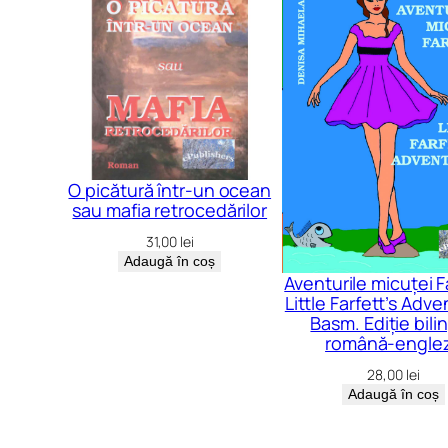
O picătură într-un ocean
sau mafia retrocedărilor
31,00
lei
Adaugă în coș
Aventurile micuței Fa
Little Farfett’s Adve
Basm. Ediție bili
română-engle
28,00
lei
Adaugă în coș