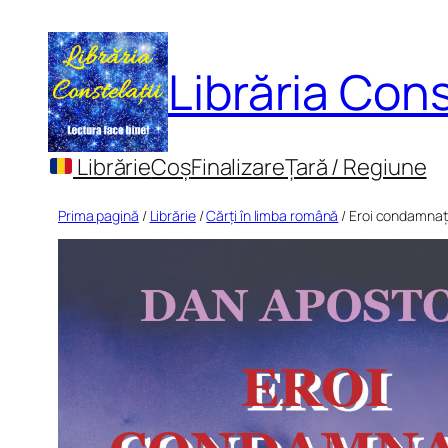
Sari
la
Librăria Cons
conținut
Librărie
Coș
Finalizare
Țară / Regiune
Prima pagină
/
Librărie
/
Cărți în limba română
/ Eroi condamnați