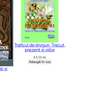
Traficul de droguri. Trecut,
prezent și viitor
63,00
lei
Adaugă în coș
i și