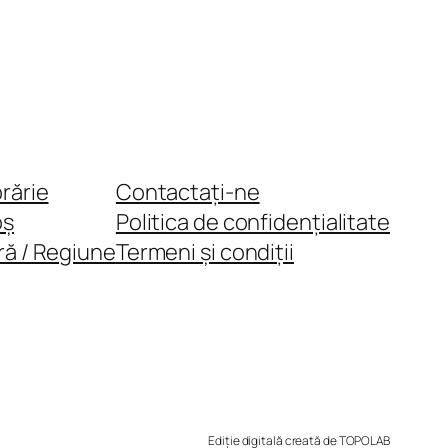
brărie
Contactați-ne
oș
Politica de confidențialitate
ră / Regiune
Termeni și condiții
Ediție digitală creată de TOPOLAB