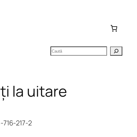
Caută
i la uitare
-716-217-2