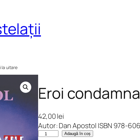
telații
 la uitare
Eroi condamnaț
42,00
lei
Autor: Dan Apostol ISBN 978-606
C
Adaugă în coș