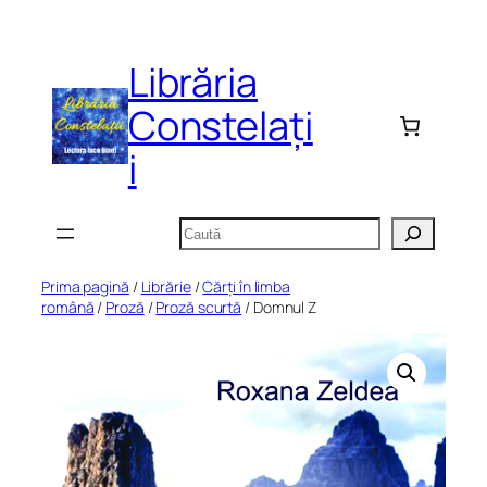
Sari
la
Librăria
conținut
Constelați
i
Caută
Prima pagină
/
Librărie
/
Cărți în limba
română
/
Proză
/
Proză scurtă
/ Domnul Z