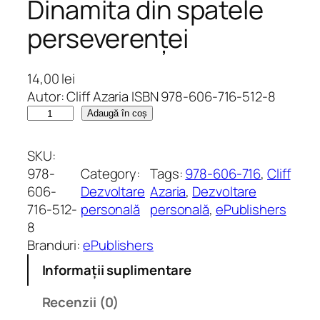
Dinamita din spatele
perseverenței
14,00
lei
Autor: Cliff Azaria ISBN 978-606-716-512-8
C
Adaugă în coș
a
n
SKU:
t
978-
Category:
Tags:
978-606-716
, 
Cliff
i
606-
Dezvoltare
Azaria
, 
Dezvoltare
t
716-512-
personală
personală
, 
ePublishers
a
8
t
Branduri:
ePublishers
e
Informații suplimentare
D
i
Recenzii (0)
n