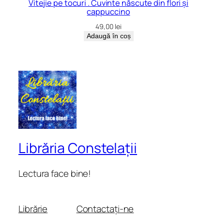
Vitejie pe tocuri . Cuvinte născute din flori și
cappuccino
49,00
lei
Adaugă în coș
Librăria Constelații
Lectura face bine!
Librărie
Contactați-ne