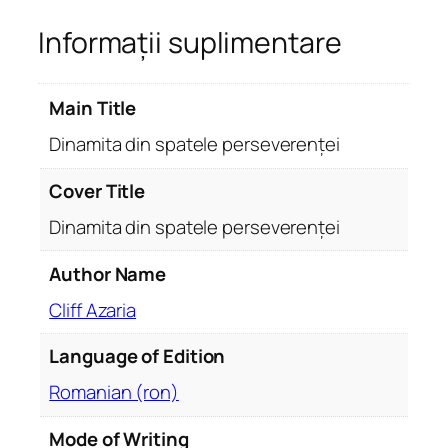
a
Informații suplimentare
m
i
t
Main Title
a
d
Dinamita din spatele perseverenței
i
n
Cover Title
s
Dinamita din spatele perseverenței
p
a
Author Name
t
Cliff Azaria
e
l
Language of Edition
e
p
Romanian (ron)
e
r
Mode of Writing