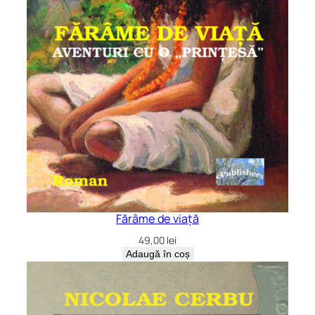
Fărâme de viață
49,00
lei
Adaugă în coș