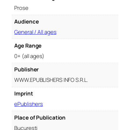
s
Prose
e
v
Audience
e
General / All ages
r
e
Age Range
n
ț
0+ (all ages)
e
i
Publisher
WWW.EPUBLISHERS INFO S.R.L.
Imprint
ePublishers
Place of Publication
București