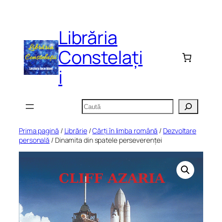
Sari
la
Librăria
conținut
Constelați
i
Caută
Prima pagină
/
Librărie
/
Cărți în limba română
/
Dezvoltare
personală
/ Dinamita din spatele perseverenței