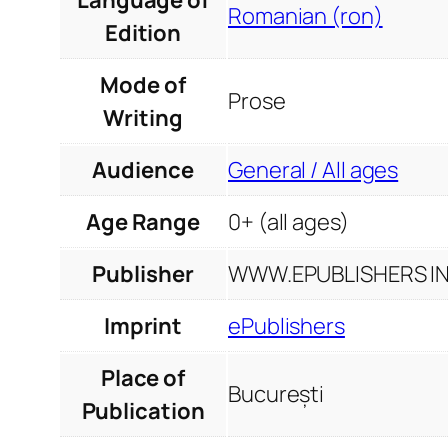
Romanian (ron)
Edition
Mode of
Prose
Writing
Audience
General / All ages
Age Range
0+ (all ages)
Publisher
WWW.EPUBLISHERS INF
Imprint
ePublishers
Place of
București
Publication