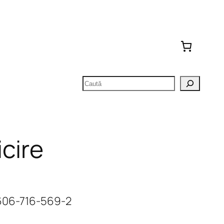
Caută
icire
-606-716-569-2