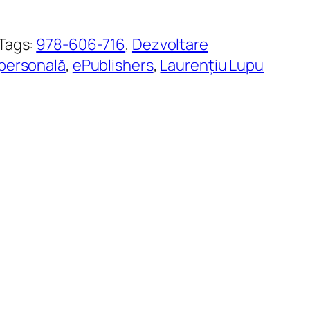
Tags:
978-606-716
, 
Dezvoltare
personală
, 
ePublishers
, 
Laurențiu Lupu