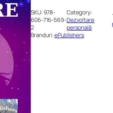
a
n
SKU:
978-
Category:
t
606-716-569-
Dezvoltare
i
2
personală
t
Branduri:
ePublishers
a
t
e
D
i
a
g
n
o
s