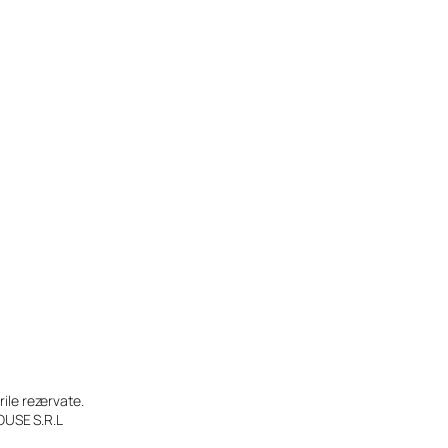
le rezervate.
OUSE S.R.L