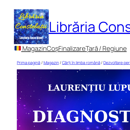
Sari
la
Librăria Cons
conținut
Magazin
Coș
Finalizare
Țară / Regiune
Prima pagină
/
Magazin
/
Cărți în limba română
/
Dezvoltare pe