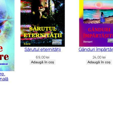
Sărutul eternității
Gânduri împărtă
69,00
lei
24,00
lei
Adaugă în coș
Adaugă în coș
re.
nală