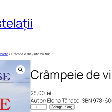
telații
scurtă
/ Crâmpeie de viață cu tâlc
Crâmpeie de vi
28,00
lei
Autor: Elena Tănase ISBN 978-6
C
Adaugă în coș