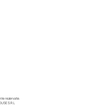
le rezervate.
OUSE S.R.L