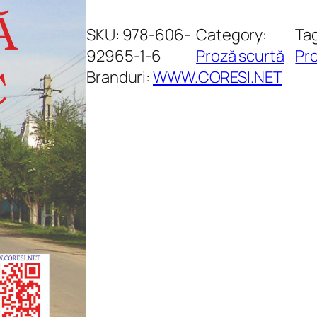
a
n
SKU:
978-606-
Category:
Ta
t
92965-1-6
Proză scurtă
Pr
i
Branduri:
WWW.CORESI.NET
t
a
t
e
C
r
â
m
p
e
i