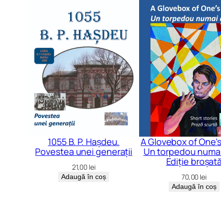
1055 B. P. Hașdeu.
A Glovebox of One’
Povestea unei generații
Un torpedou numai a
Ediție broșat
21,00
lei
70,00
lei
Adaugă în coș
Adaugă în coș