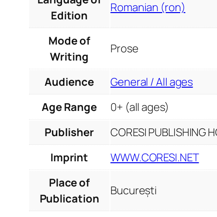
Romanian (ron)
Edition
Mode of
Prose
Writing
Audience
General / All ages
Age Range
0+ (all ages)
Publisher
CORESI PUBLISHING HO
Imprint
WWW.CORESI.NET
Place of
București
Publication