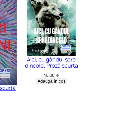
Aici, cu gândul spre
dincolo. Proză scurtă
46,00
lei
Adaugă în coș
 scurtă