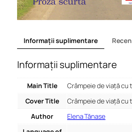
Informații suplimentare
Recenz
Informații suplimentare
Main Title
Crâmpeie de viață cu t
Cover Title
Crâmpeie de viață cu t
Author
Elena Tănase
Language of