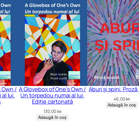
s Own /
A Glovebox of One’s Own /
Aburi și spini. Proză
l lui.
Un torpedou numai al lui.
46,00
lei
ă
Ediție cartonată
Adaugă în coș
130,00
lei
Adaugă în coș