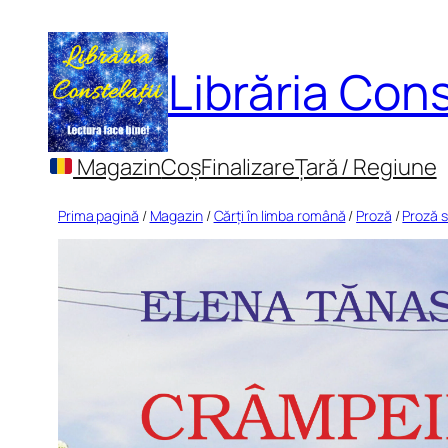
Sari
la
Librăria Cons
conținut
Magazin
Coș
Finalizare
Țară / Regiune
Prima pagină
/
Magazin
/
Cărți în limba română
/
Proză
/
Proză 