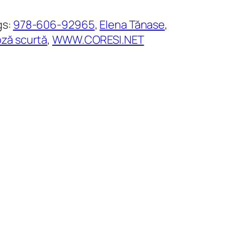
gs:
978-606-92965
, 
Elena Tănase
, 
oză scurtă
, 
WWW.CORESI.NET