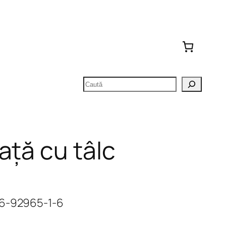
Caută
ață cu tâlc
06-92965-1-6