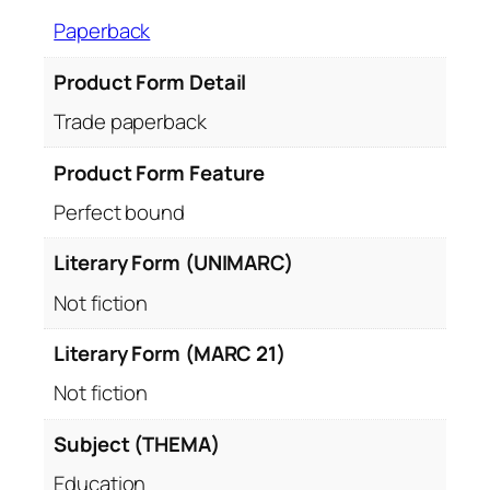
e
Paperback
c
l
Product Form Detail
a
s
Trade paperback
e
d
Product Form Feature
e
Perfect bound
c
o
Literary Form (UNIMARC)
n
Not fiction
j
u
Literary Form (MARC 21)
g
a
Not fiction
r
e
Subject (THEMA)
Education