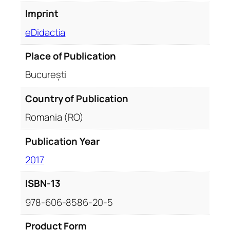
e
Imprint
r
o
eDidactia
m
â
Place of Publication
n
București
e
ș
Country of Publication
t
Romania (RO)
i
g
Publication Year
r
u
2017
p
a
ISBN-13
t
978-606-8586-20-5
e
p
Product Form