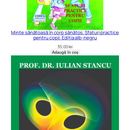
Minte sănătoasă în corp sănătos. Sfaturi practice
pentru copii. Ediția alb-negru
35,00
lei
Adaugă în coș