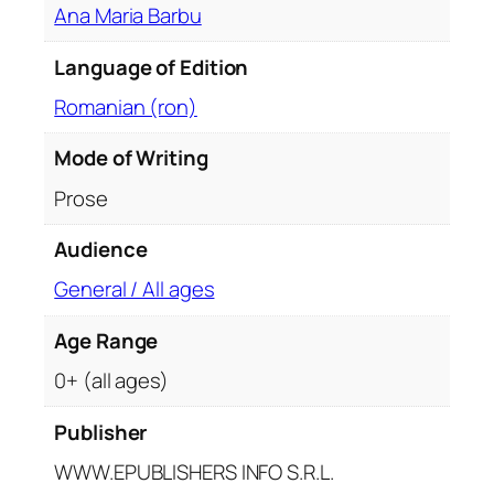
m
Ana Maria Barbu
â
n
Language of Edition
e
Romanian (ron)
ș
t
Mode of Writing
i
.
Prose
7
Audience
5
0
General / All ages
0
d
Age Range
e
0+ (all ages)
v
e
Publisher
r
b
WWW.EPUBLISHERS INFO S.R.L.