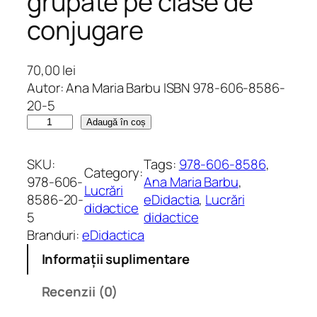
grupate pe clase de
conjugare
70,00
lei
Autor: Ana Maria Barbu ISBN 978-606-8586-
20-5
C
Adaugă în coș
a
n
SKU:
Tags:
978-606-8586
, 
Category:
t
978-606-
Ana Maria Barbu
, 
Lucrări
i
8586-20-
eDidactia
, 
Lucrări
didactice
t
5
didactice
a
Branduri:
eDidactica
t
Informații suplimentare
e
C
Recenzii (0)
o
n