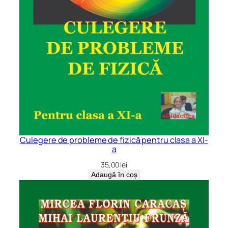
Culegere de probleme de fizică pentru clasa a XI-
a
35,00
lei
Adaugă în coș