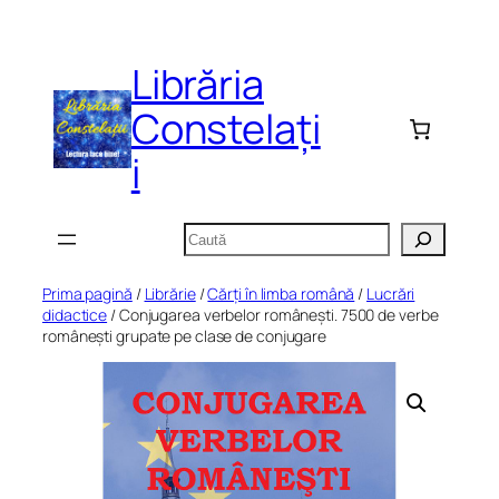
Sari
la
Librăria
conținut
Constelați
i
Caută
Prima pagină
/
Librărie
/
Cărți în limba română
/
Lucrări
didactice
/ Conjugarea verbelor românești. 7500 de verbe
românești grupate pe clase de conjugare