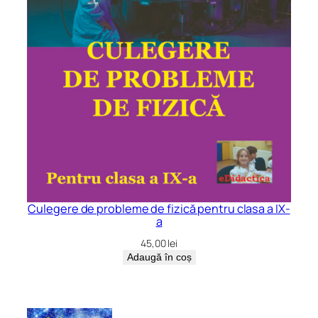
Culegere de probleme de fizică pentru clasa a IX-
a
45,00
lei
Adaugă în coș