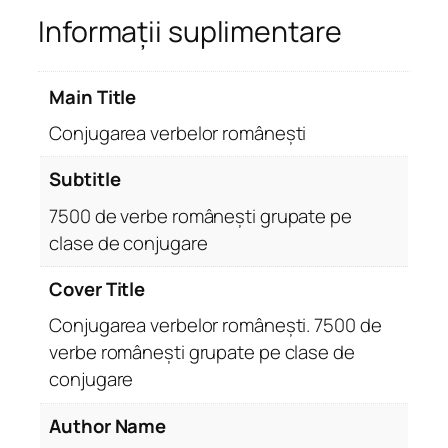
Informații suplimentare
j
u
g
Main Title
a
r
Conjugarea verbelor românești
e
a
Subtitle
v
7500 de verbe românești grupate pe
e
clase de conjugare
r
b
Cover Title
e
l
Conjugarea verbelor românești. 7500 de
o
verbe românești grupate pe clase de
r
conjugare
r
o
Author Name