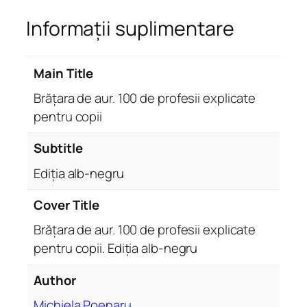
ț
Informații suplimentare
a
r
a
Main Title
d
e
Brățara de aur. 100 de profesii explicate
a
pentru copii
u
r
Subtitle
.
Ediția alb-negru
1
0
Cover Title
0
d
Brățara de aur. 100 de profesii explicate
e
pentru copii. Ediția alb-negru
p
Author
r
o
Michiela Poenaru