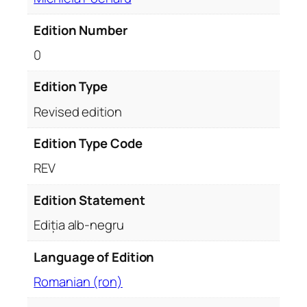
f
e
Edition Number
s
0
i
i
Edition Type
e
x
Revised edition
p
Edition Type Code
l
i
REV
c
a
Edition Statement
t
Ediția alb-negru
e
p
Language of Edition
e
Romanian (ron)
n
t