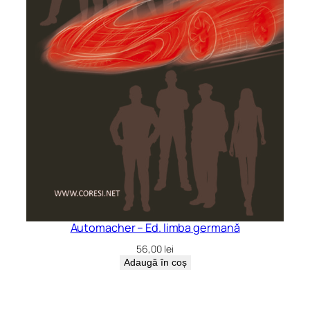
Automacher – Ed. limba germană
56,00
lei
Adaugă în coș