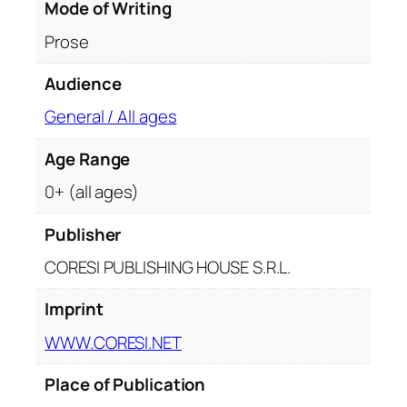
Mode of Writing
r
u
Prose
c
o
Audience
p
General / All ages
i
i
Age Range
.
0+ (all ages)
E
d
Publisher
i
ț
CORESI PUBLISHING HOUSE S.R.L.
i
a
Imprint
a
WWW.CORESI.NET
l
b
Place of Publication
-