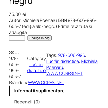
negru
35,00
lei
Autor: Michiela Poenaru ISBN 978-606-996-
603-7 (ediția alb-negru) Ediție revăzută și
adăugită
C
Adaugă în coș
a
n
SKU:
Tags:
978-606-996
, 
t
978-
Category
Lucrări didactice
, 
Michiela
i
606-
:
Lucrări
Poenaru
, 
t
996-
didactice
WWW.CORESI.NET
a
603-7
t
Branduri:
WWW.CORESI.NET
e
Informații suplimentare
B
r
Recenzii (0)
ă