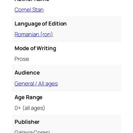
e
Cornel Stan
i
:
Language of Edition
P
a
Romanian (ron)
s
a
Mode of Writing
j
Prose
u
l
Audience
E
General / All ages
n
g
Age Range
l
i
0+ (all ages)
s
h
Publisher
Galaxia Coresi