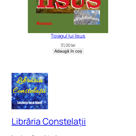
Toiagul lui Iisus
31,00
lei
Adaugă în coș
Librăria Constelații