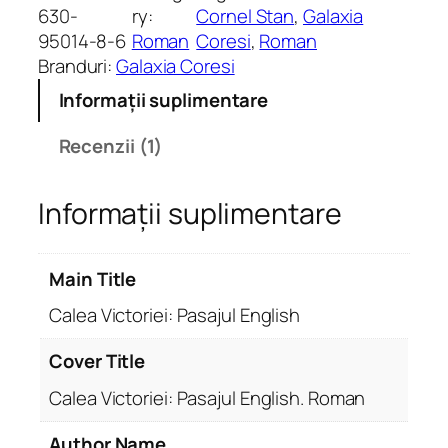
evaluări
t
630-
ry:
Cornel Stan
, 
Galaxia
i
95014-8-6
Roman
Coresi
, 
Roman
t
Branduri:
Galaxia Coresi
a
Informații suplimentare
t
e
Recenzii (1)
C
a
Informații suplimentare
l
e
a
Main Title
V
i
Calea Victoriei: Pasajul English
c
t
Cover Title
o
Calea Victoriei: Pasajul English. Roman
r
i
Author Name