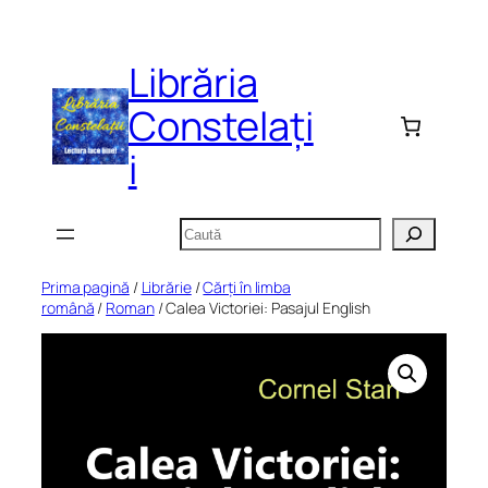
Sari
la
Librăria
conținut
Constelați
i
Caută
Prima pagină
/
Librărie
/
Cărți în limba
română
/
Roman
/ Calea Victoriei: Pasajul English