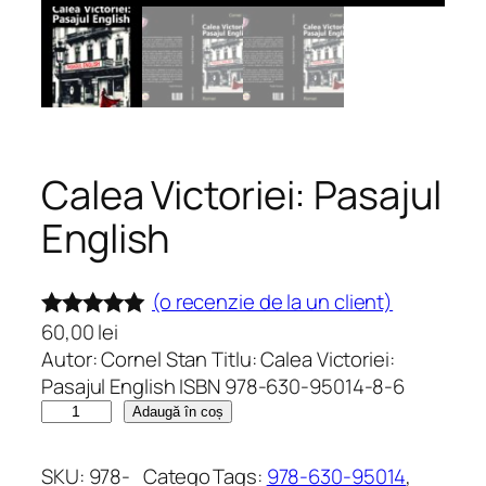
Calea Victoriei: Pasajul
English
(o recenzie de la un client)
60,00
lei
Evaluat la
Autor: Cornel Stan Titlu: Calea Victoriei:
5.00
din 5
Pasajul English ISBN 978-630-95014-8-6
pe baza
C
Adaugă în coș
unei
a
singure
n
SKU:
978-
Catego
Tags:
978-630-95014
, 