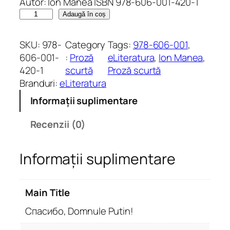
Autor: Ion Manea ISBN 978-606-001-420-1
C
Adaugă în coș
a
n
SKU:
978-
Category
Tags:
978-606-001
, 
t
606-001-
:
Proză
eLiteratura
, 
Ion Manea
, 
i
420-1
scurtă
Proză scurtă
t
Branduri:
eLiteratura
a
Informații suplimentare
t
e
Recenzii (0)
C
п
Informații suplimentare
а
с
и
Main Title
б
о
Cпасибо, Domnule Putin!
,