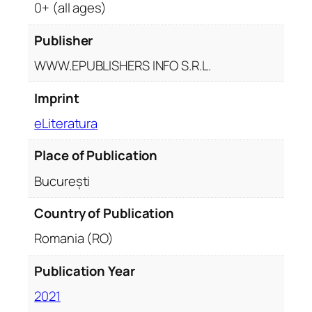
s
0+ (all ages)
c
u
Publisher
r
WWW.EPUBLISHERS INFO S.R.L.
t
ă
Imprint
eLiteratura
Place of Publication
București
Country of Publication
Romania (RO)
Publication Year
2021