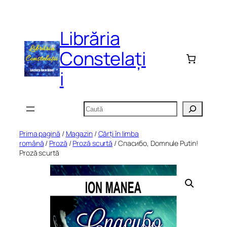
Sari
la
Librăria
conținut
Constelați
i
Caută
Prima pagină
/
Magazin
/
Cărți în limba
română
/
Proză
/
Proză scurtă
/ Cпасибо, Domnule Putin!
Proză scurtă