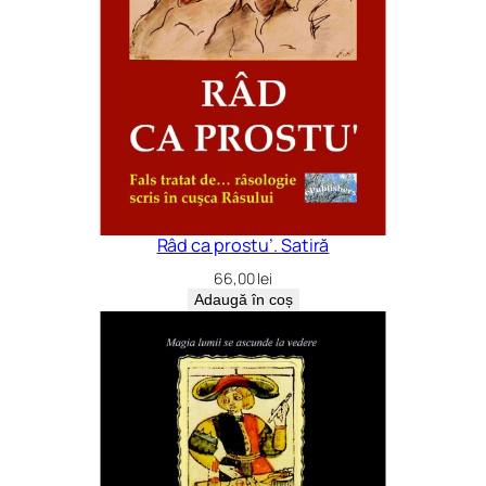
Râd ca prostu’. Satiră
66,00
lei
Adaugă în coș