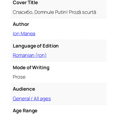
D
Cover Title
o
Cпасибо, Domnule Putin! Proză scurtă
m
n
Author
u
Ion Manea
l
e
Language of Edition
P
u
Romanian (ron)
t
i
Mode of Writing
n
Prose
!
P
Audience
r
General / All ages
o
z
Age Range
ă