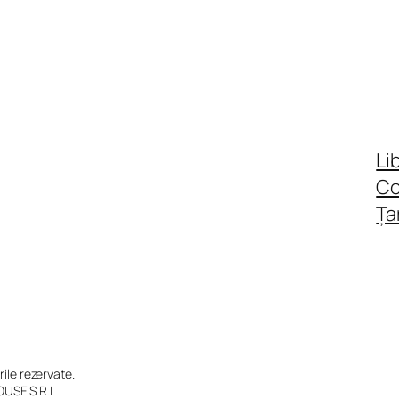
Li
C
Ța
le rezervate.
OUSE S.R.L