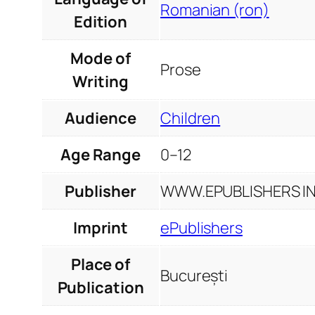
Romanian (ron)
Edition
Mode of
Prose
Writing
Audience
Children
Age Range
0–12
Publisher
WWW.EPUBLISHERS INF
Imprint
ePublishers
Place of
București
Publication