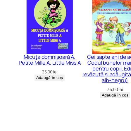
Micuța domnișoară A.
Cei șapte ani de a
Petite Mille A. Little Miss A
Codul bunelor ma
pentru copii. Edi
35,00
lei
revăzută și adăugită
Adaugă în coș
alb-negru)
35,00
lei
Adaugă în coș