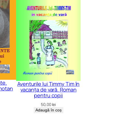
te.
Aventurile lui Timmy Tim în
 motan
vacanța de vară. Roman
pentru copii
50,00
lei
Adaugă în coș