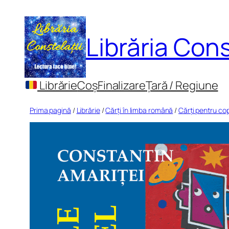
Sari
la
Librăria Cons
conținut
Librărie
Coș
Finalizare
Țară / Regiune
Prima pagină
/
Librărie
/
Cărți în limba română
/
Cărți pentru cop