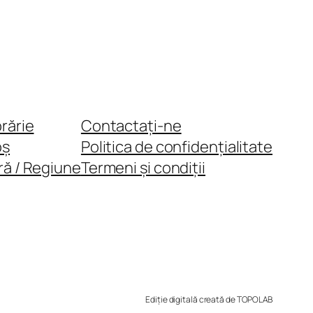
brărie
Contactați-ne
oș
Politica de confidențialitate
ră / Regiune
Termeni și condiții
Ediție digitală creată de TOPOLAB