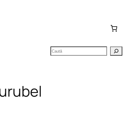
Caută
Șurubel