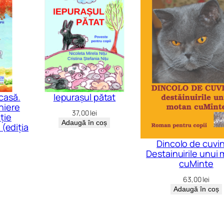
casă.
Iepurașul pătat
niere
37,00
lei
ție
Adaugă în coș
 (ediția
Dincolo de cuvin
Destainuirile unui
cuMinte
63,00
lei
Adaugă în coș