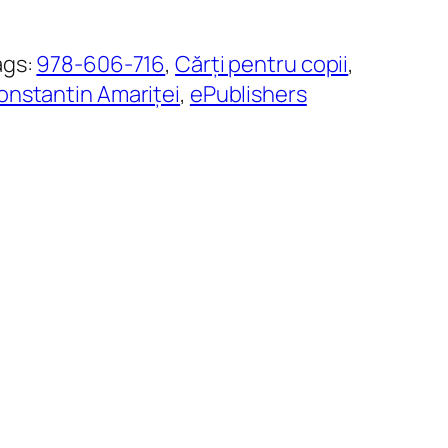
ags:
978-606-716
, 
Cărți pentru copii
, 
onstantin Amariței
, 
ePublishers