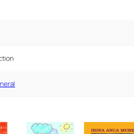
ction
neral