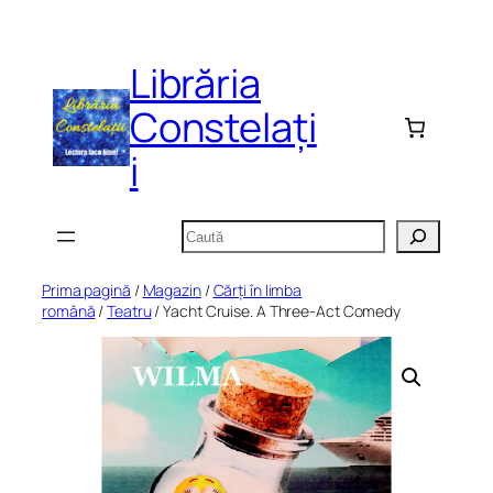
Sari
la
Librăria
conținut
Constelați
i
Caută
Prima pagină
/
Magazin
/
Cărți în limba
română
/
Teatru
/ Yacht Cruise. A Three-Act Comedy