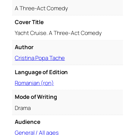
s
A Three-Act Comedy
e
.
Cover Title
A
Yacht Cruise. A Three-Act Comedy
T
h
Author
r
e
Cristina Popa Tache
e
-
Language of Edition
A
Romanian (ron)
c
t
Mode of Writing
C
Drama
o
m
Audience
e
d
General / All ages