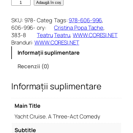
C
Adaugă în coș
a
n
SKU:
978-
Categ
Tags:
978-606-996
, 
t
606-996-
ory:
Cristina Popa Tache
, 
i
383-8
Teatru
Teatru
, 
WWW.CORESI.NET
t
Branduri:
WWW.CORESI.NET
a
Informații suplimentare
t
e
Recenzii (0)
Y
a
Informații suplimentare
c
h
t
Main Title
C
r
Yacht Cruise. A Three-Act Comedy
u
i
Subtitle