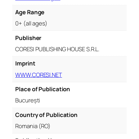
y
Age Range
0+ (all ages)
Publisher
CORESI PUBLISHING HOUSE S.R.L.
Imprint
WWW.CORESI.NET
Place of Publication
București
Country of Publication
Romania (RO)