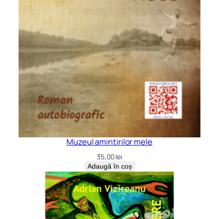
Muzeul amintirilor mele
35,00
lei
Adaugă în coș