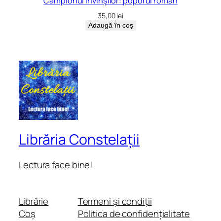
Campionul învinșilor: poporul român
35,00
lei
Adaugă în coș
Librăria Constelații
Lectura face bine!
Librărie
Termeni și condiții
Coș
Politica de confidențialitate