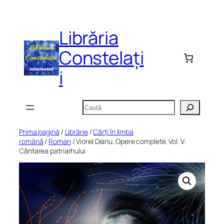
Sari
la
Librăria
conținut
Constelați
i
Caută
Prima pagină
/
Librărie
/
Cărți în limba
română
/
Roman
/ Viorel Dianu. Opere complete. Vol. V:
Cântarea patriarhului