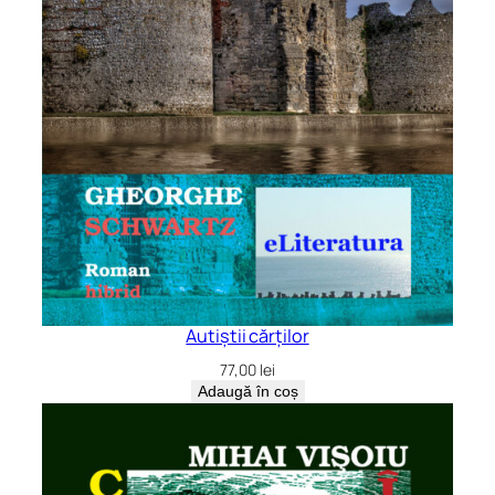
Autiștii cărților
77,00
lei
Adaugă în coș