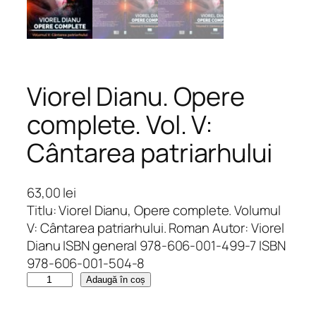
Viorel Dianu. Opere
complete. Vol. V:
Cântarea patriarhului
63,00
lei
Titlu: Viorel Dianu, Opere complete. Volumul
V: Cântarea patriarhului. Roman Autor: Viorel
Dianu ISBN general 978-606-001-499-7 ISBN
978-606-001-504-8
C
Adaugă în coș
a
n