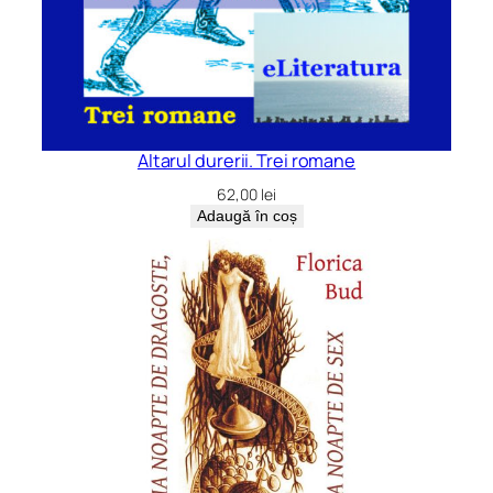
h
u
l
u
i
Altarul durerii. Trei romane
62,00
lei
Adaugă în coș