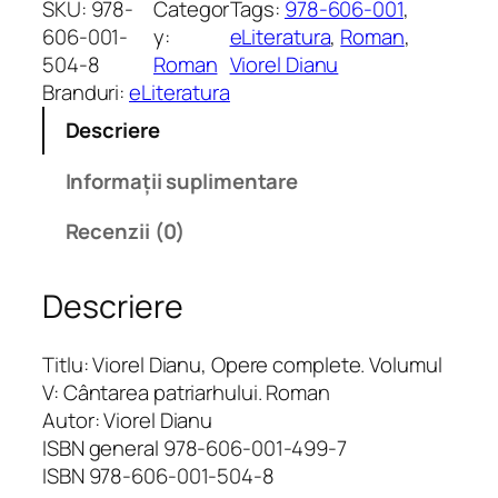
SKU:
978-
Categor
Tags:
978-606-001
, 
t
606-001-
y:
eLiteratura
, 
Roman
, 
i
504-8
Roman
Viorel Dianu
t
Branduri:
eLiteratura
a
Descriere
t
e
Informații suplimentare
V
i
Recenzii (0)
o
r
Descriere
e
l
D
Titlu: Viorel Dianu, Opere complete. Volumul
i
V: Cântarea patriarhului. Roman
a
Autor: Viorel Dianu
n
ISBN general 978-606-001-499-7
u
ISBN 978-606-001-504-8