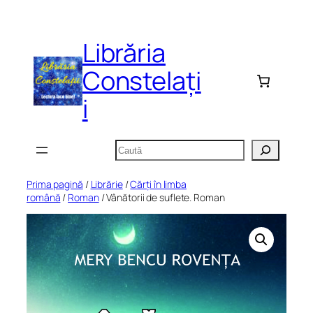
Sari
la
Librăria
conținut
Constelați
i
Caută
Prima pagină
/
Librărie
/
Cărți în limba
română
/
Roman
/ Vânătorii de suflete. Roman