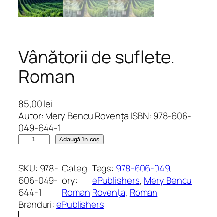
Vânătorii de suflete.
Roman
85,00
lei
Autor: Mery Bencu Rovența ISBN: 978-606-
049-644-1
C
Adaugă în coș
a
n
SKU:
978-
Categ
Tags:
978-606-049
, 
t
606-049-
ory:
ePublishers
, 
Mery Bencu
i
644-1
Roman
Rovența
, 
Roman
t
Branduri:
ePublishers
a