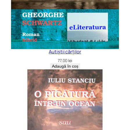
Autiștii cărților
77,00
lei
Adaugă în coș