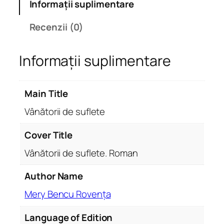
Informații suplimentare
t
e
Recenzii (0)
V
â
Informații suplimentare
n
ă
t
Main Title
o
r
Vânătorii de suflete
i
i
Cover Title
d
Vânătorii de suflete. Roman
e
s
Author Name
u
Mery Bencu Rovența
f
l
Language of Edition
e