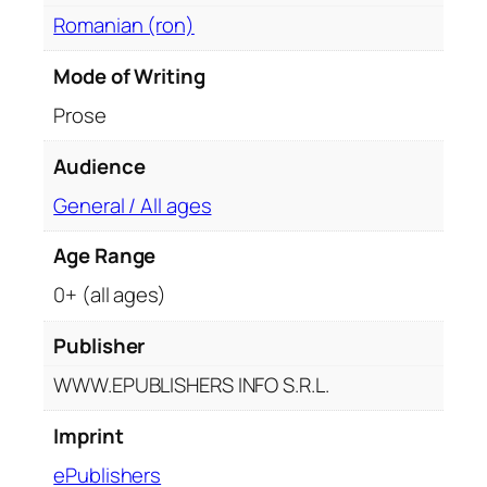
t
Romanian (ron)
e
.
Mode of Writing
R
Prose
o
m
Audience
a
General / All ages
n
Age Range
0+ (all ages)
Publisher
WWW.EPUBLISHERS INFO S.R.L.
Imprint
ePublishers