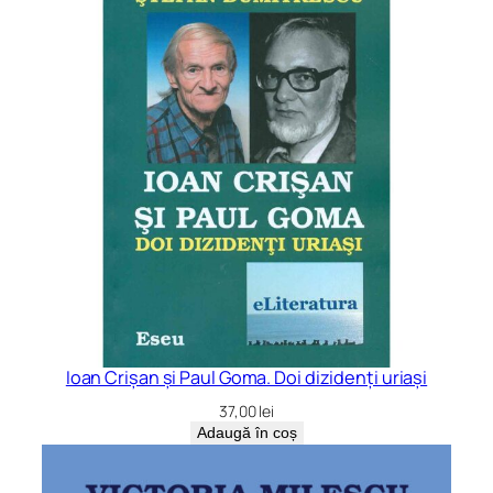
Ioan Crișan și Paul Goma. Doi dizidenți uriași
37,00
lei
Adaugă în coș