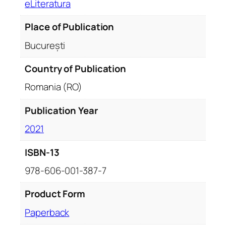
G
eLiteratura
r
Place of Publication
i
g
București
o
r
Country of Publication
e
Romania (RO)
I
l
Publication Year
i
s
2021
e
ISBN-13
i
d
978-606-001-387-7
e
s
Product Form
p
Paperback
r