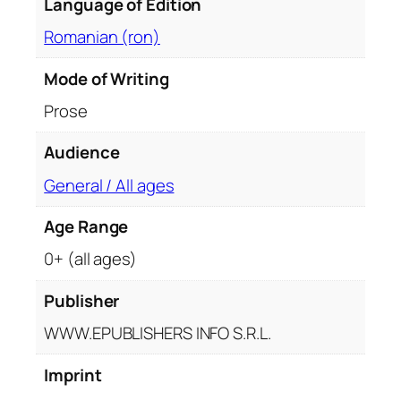
s
Language of Edition
p
Romanian (ron)
a
t
Mode of Writing
e
Prose
.
C
Audience
u
s
General / All ages
c
r
Age Range
i
0+ (all ages)
i
t
Publisher
o
WWW.EPUBLISHERS INFO S.R.L.
r
u
Imprint
l