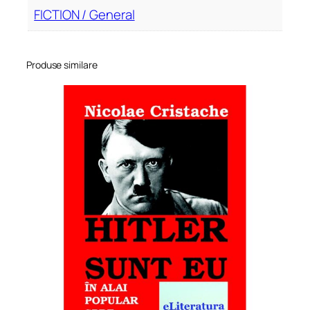
v
FICTION / General
i
n
t
Produse similare
e