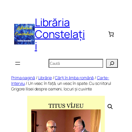
Sari
la
Librăria
conținut
Constelați
i
Caută
Prima pagină
/
Librărie
/
Cărți în limba română
/
Carte-
Interviu
/ Un veac în față, un veac în spate. Cu scriitorul
Grigore Ilisei despre oameni, locuri și cuvinte