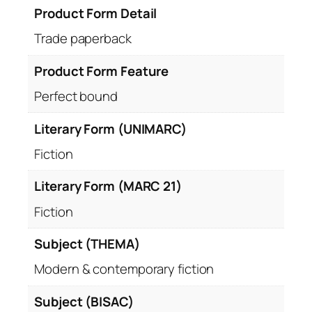
e
Product Form Detail
o
Trade paperback
a
m
Product Form Feature
e
n
Perfect bound
i
,
Literary Form (UNIMARC)
l
Fiction
o
c
Literary Form (MARC 21)
u
Fiction
r
i
Subject (THEMA)
ș
i
Modern & contemporary fiction
c
u
Subject (BISAC)