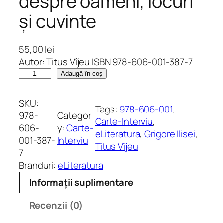
despre oameni, locuri
și cuvinte
55,00
lei
Autor: Titus Vîjeu ISBN 978-606-001-387-7
C
Adaugă în coș
a
n
SKU:
Tags:
978-606-001
, 
t
978-
Categor
Carte-Interviu
, 
i
606-
y:
Carte-
eLiteratura
, 
Grigore Ilisei
, 
t
001-387-
Interviu
Titus Vîjeu
a
7
t
Branduri:
eLiteratura
e
Informații suplimentare
U
n
Recenzii (0)
v
e