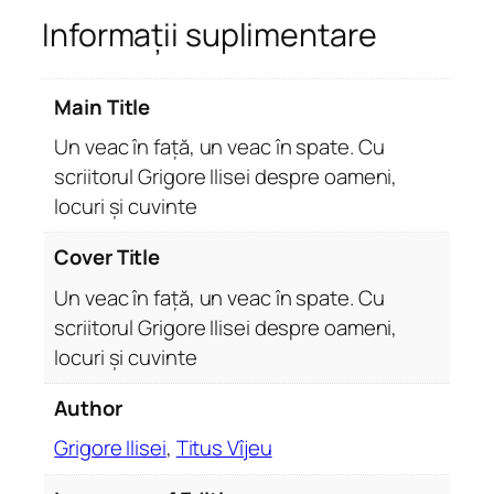
Informații suplimentare
a
c
î
Main Title
n
f
Un veac în față, un veac în spate. Cu
a
scriitorul Grigore Ilisei despre oameni,
ț
locuri și cuvinte
ă
,
Cover Title
u
Un veac în față, un veac în spate. Cu
n
scriitorul Grigore Ilisei despre oameni,
v
locuri și cuvinte
e
a
Author
c
î
Grigore Ilisei
,
Titus Vîjeu
n