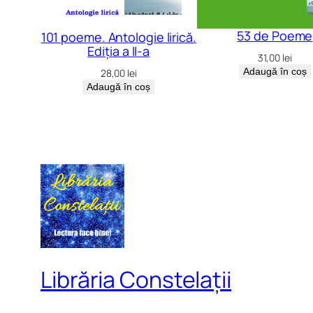
53 de Poeme
101 poeme. Antologie lirică.
Ediția a II-a
31,00
lei
Adaugă în coș
28,00
lei
Adaugă în coș
Librăria Constelații