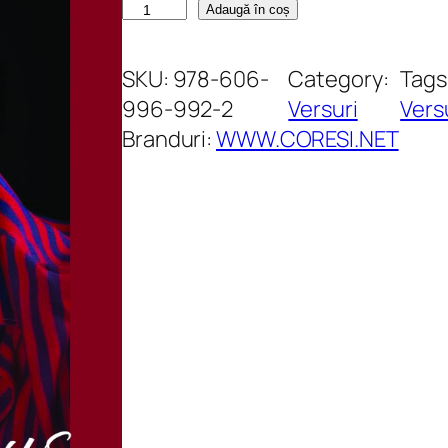
C
Adaugă în coș
a
n
SKU:
978-606-
Category:
Tags
t
996-992-2
Versuri
Vers
i
Branduri:
WWW.CORESI.NET
t
a
t
e
T
o
t
c
e
n