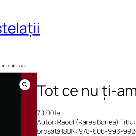
telații
e nu ți-am spus
Tot ce nu ți-a
70,00
lei
Autor: Raoul (Rareș Borlea) Titlu: 
broșată ISBN: 978-606-996-992