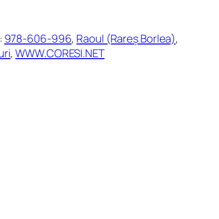
:
978-606-996
, 
Raoul (Rareș Borlea)
, 
uri
, 
WWW.CORESI.NET