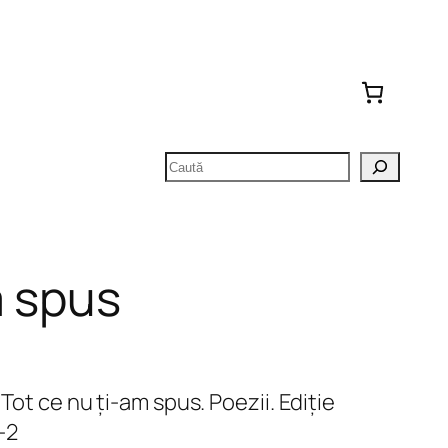
Caută
m spus
Tot ce nu ți-am spus. Poezii. Ediție
-2