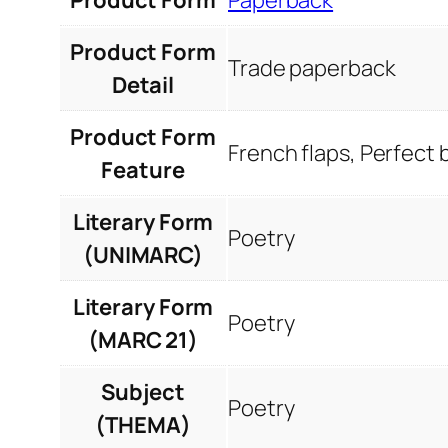
Product Form
Trade paperback
Detail
Product Form
French flaps, Perfect
Feature
Literary Form
Poetry
(UNIMARC)
Literary Form
Poetry
(MARC 21)
Subject
Poetry
(THEMA)