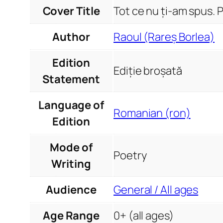
Cover Title
Tot ce nu ți-am spus. 
Author
Raoul (Rareș Borlea)
Edition
Ediție broșată
Statement
Language of
Romanian (ron)
Edition
Mode of
Poetry
Writing
Audience
General / All ages
Age Range
0+ (all ages)