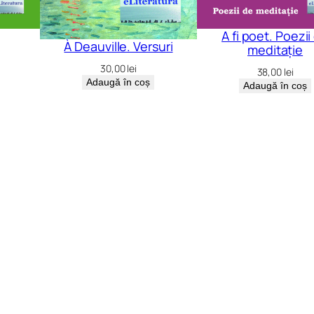
A fi poet. Poezii
À Deauville. Versuri
meditație
30,00
lei
38,00
lei
Adaugă în coș
Adaugă în coș