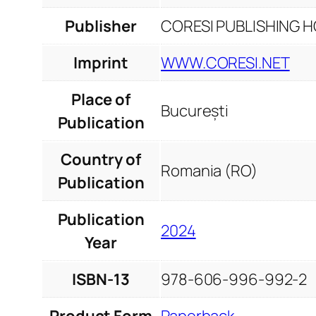
Publisher
CORESI PUBLISHING HO
Imprint
WWW.CORESI.NET
Place of
București
Publication
Country of
Romania (RO)
Publication
Publication
2024
Year
ISBN-13
978-606-996-992-2
Product Form
Paperback