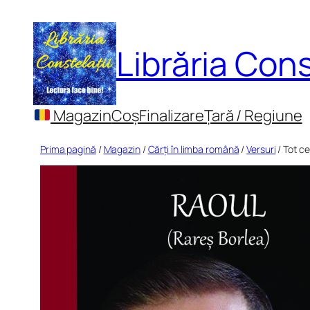
Sari
la
Librăria Cons
conținut
Magazin
Coș
Finalizare
Țară / Regiune
Prima pagină
/
Magazin
/
Cărți în limba română
/
Versuri
/ Tot c