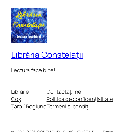
Librăria Constelații
Lectura face bine!
Librărie
Contactați-ne
Coș
Politica de confidențialitate
Țară / Regiune
Termeni și condiții
© 1994–2026 CORESI PUBLISHING HOUSE S.R.L. • Toate