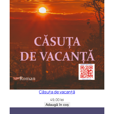
Căsuța de vacanță
49,00
lei
Adaugă în coș