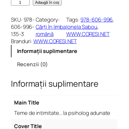
C
Adaugă în coș
a
n
SKU:
978-
Category:
Tags:
978-606-996
, 
t
606-996-
Cărți în limba
Ionela Sabou
, 
i
135-3
română
WWW.CORESI.NET
t
Branduri:
WWW.CORESI.NET
a
Informații suplimentare
t
e
Recenzii (0)
T
e
Informații suplimentare
m
e
d
Main Title
e
i
Teme de intimitate… la psiholog adunate
n
t
Cover Title