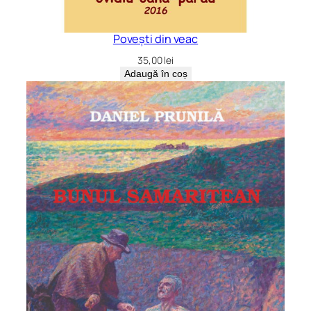
Povești din veac
35,00
lei
Adaugă în coș