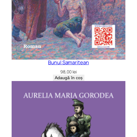
Bunul Samaritean
98,00
lei
Adaugă în coș