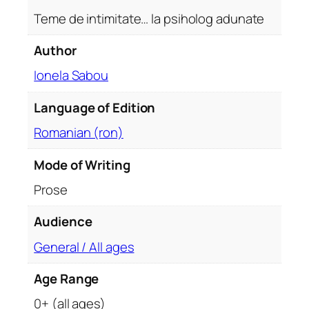
i
Teme de intimitate… la psiholog adunate
m
i
Author
t
Ionela Sabou
a
t
Language of Edition
e
…
Romanian (ron)
l
a
Mode of Writing
p
Prose
s
i
Audience
h
General / All ages
o
l
Age Range
o
g
0+ (all ages)