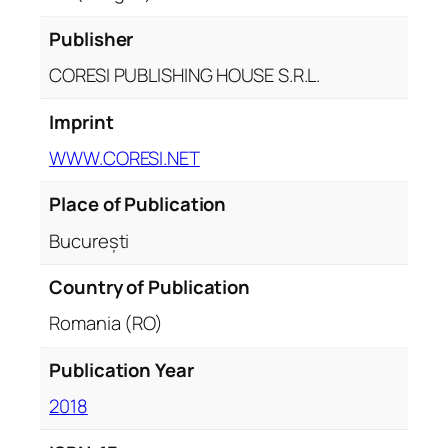
a
d
Publisher
u
CORESI PUBLISHING HOUSE S.R.L.
n
a
Imprint
t
WWW.CORESI.NET
e
Place of Publication
București
Country of Publication
Romania (RO)
Publication Year
2018