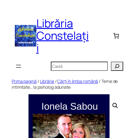
Sari
la
Librăria
conținut
Constelați
i
Caută
Prima pagină
/
Librărie
/
Cărți în limba română
/ Teme de
intimitate… la psiholog adunate