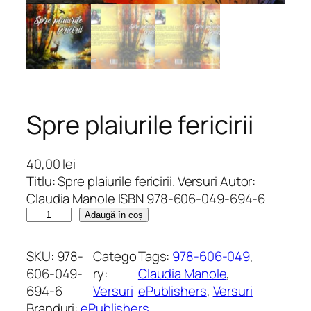
Spre plaiurile fericirii
40,00
lei
Titlu: Spre plaiurile fericirii. Versuri Autor:
Claudia Manole ISBN 978-606-049-694-6
C
Adaugă în coș
a
n
SKU:
978-
Catego
Tags:
978-606-049
, 
t
606-049-
ry:
Claudia Manole
, 
i
694-6
Versuri
ePublishers
, 
Versuri
t
Branduri:
ePublishers