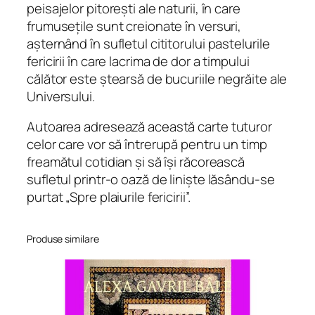
peisajelor pitorești ale naturii, în care
r
frumusețile sunt creionate în versuri,
i
așternând în sufletul cititorului pastelurile
c
fericirii în care lacrima de dor a timpului
i
călător este ștearsă de bucuriile negrăite ale
r
Universului.
i
i
Autoarea adresează această carte tuturor
celor care vor să întrerupă pentru un timp
freamătul cotidian și să își răcorească
sufletul printr-o oază de liniște lăsându-se
purtat „Spre plaiurile fericirii”.
Produse similare