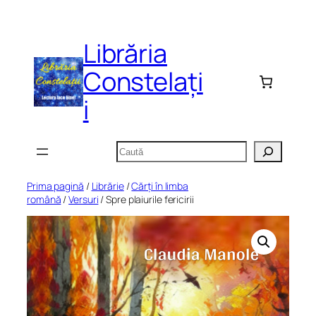
Sari
la
Librăria
conținut
Constelați
i
Caută
Prima pagină
/
Librărie
/
Cărți în limba
română
/
Versuri
/ Spre plaiurile fericirii