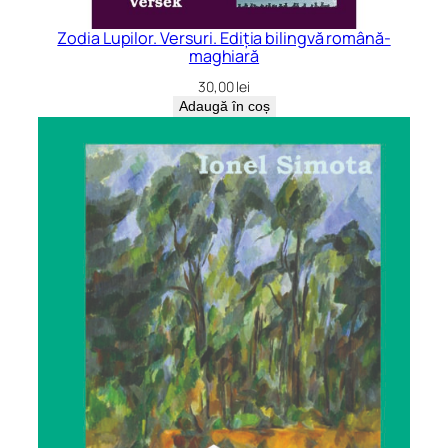
Zodia Lupilor. Versuri. Ediția bilingvă română-
maghiară
30,00
lei
Adaugă în coș