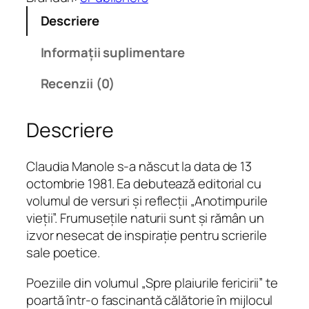
a
Descriere
t
e
Informații suplimentare
S
p
Recenzii (0)
r
e
Descriere
p
l
a
Claudia Manole s-a născut la data de 13
i
octombrie 1981. Ea debutează editorial cu
u
volumul de versuri și reflecții „Anotimpurile
r
vieții”. Frumusețile naturii sunt și rămân un
i
izvor nesecat de inspirație pentru scrierile
l
sale poetice.
e
Poeziile din volumul „Spre plaiurile fericirii” te
f
poartă într-o fascinantă călătorie în mijlocul
e