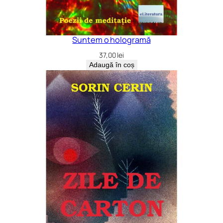
Suntem o hologramă
37,00
lei
Adaugă în coș