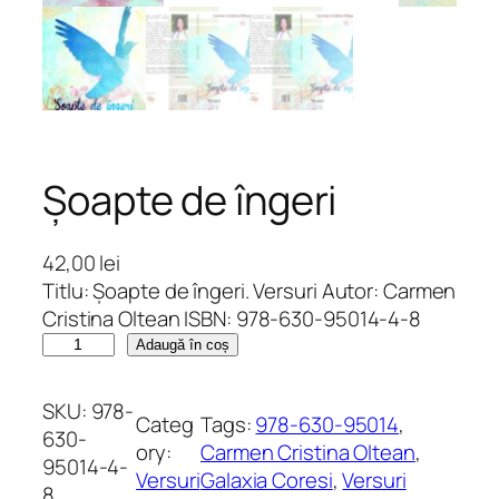
Șoapte de îngeri
42,00
lei
Titlu: Șoapte de îngeri. Versuri Autor: Carmen
Cristina Oltean ISBN: 978-630-95014-4-8
C
Adaugă în coș
a
n
SKU:
978-
Categ
Tags:
978-630-95014
, 
t
630-
ory:
Carmen Cristina Oltean
, 
i
95014-4-
Versuri
Galaxia Coresi
, 
Versuri
t
8