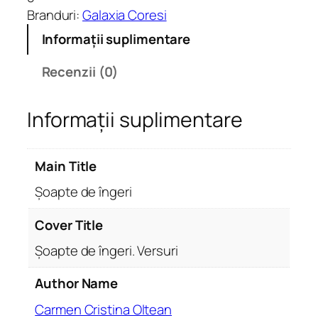
a
Branduri:
Galaxia Coresi
t
Informații suplimentare
e
Ș
Recenzii (0)
o
a
Informații suplimentare
p
t
e
Main Title
d
e
Șoapte de îngeri
î
n
Cover Title
g
Șoapte de îngeri. Versuri
e
r
Author Name
i
Carmen Cristina Oltean