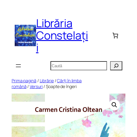
Sari
la
Librăria
conținut
Constelați
i
Caută
Prima pagină
/
Librărie
/
Cărți în limba
română
/
Versuri
/ Șoapte de îngeri