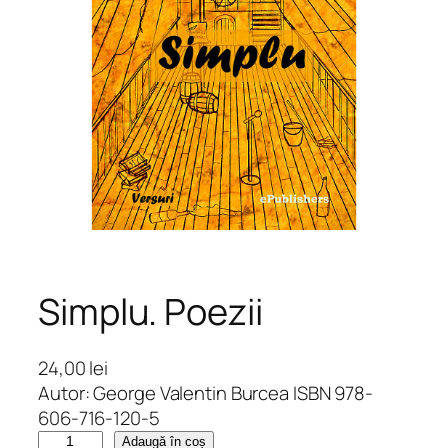
Simplu. Poezii
24,00
lei
Autor: George Valentin Burcea ISBN 978-
606-716-120-5
C
Adaugă în coș