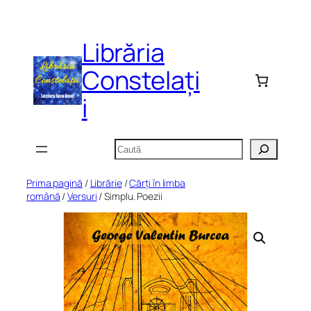
Sari
la
Librăria
conținut
Constelați
i
Caută
Prima pagină
/
Librărie
/
Cărți în limba
română
/
Versuri
/ Simplu. Poezii