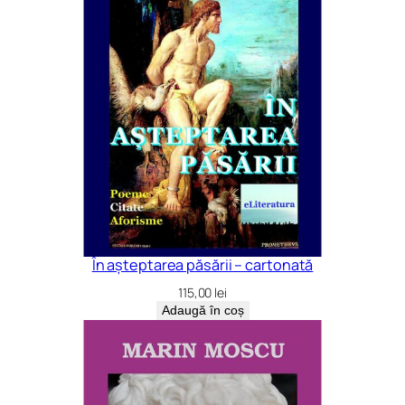
În așteptarea păsării – cartonată
115,00
lei
Adaugă în coș