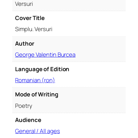
Versuri
z
i
Cover Title
i
Simplu. Versuri
Author
George Valentin Burcea
Language of Edition
Romanian (ron)
Mode of Writing
Poetry
Audience
General / All ages