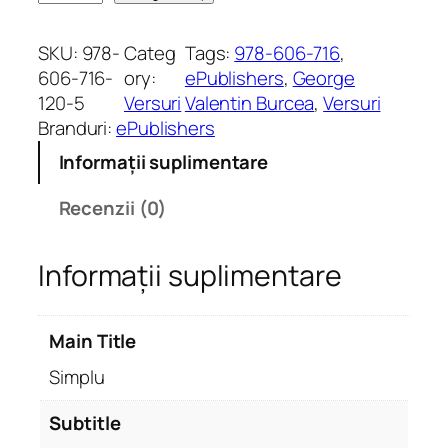
a
n
SKU:
978-
Categ
Tags:
978-606-716
, 
t
606-716-
ory:
ePublishers
, 
George
i
120-5
Versuri
Valentin Burcea
, 
Versuri
t
Branduri:
ePublishers
a
Informații suplimentare
t
e
Recenzii (0)
S
i
Informații suplimentare
m
p
l
Main Title
u
.
Simplu
P
o
Subtitle
e