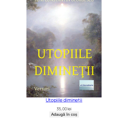
Utopiile dimineții
35,00
lei
Adaugă în coș