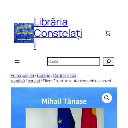
Sari
la
Librăria
conținut
Constelați
i
Caută
Prima pagină
/
Librărie
/
Cărți în limba
română
/
Versuri
/ Silent Flight. An autobiographical novel