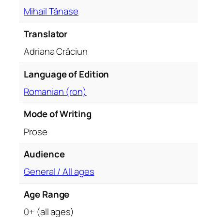
u
Mihail Tănase
t
o
Translator
b
Adriana Crăciun
i
o
Language of Edition
g
Romanian (ron)
r
a
Mode of Writing
p
h
Prose
i
c
Audience
a
General / All ages
l
n
Age Range
o
0+ (all ages)
v