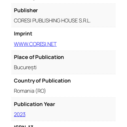
e
Publisher
l
CORESI PUBLISHING HOUSE S.R.L.
Imprint
WWW.CORESI.NET
Place of Publication
București
Country of Publication
Romania (RO)
Publication Year
2023