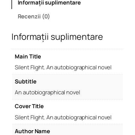
Informații suplimentare
t
e
Recenzii (0)
S
i
Informații suplimentare
l
e
n
Main Title
t
F
Silent Flight. An autobiographical novel
l
i
Subtitle
g
An autobiographical novel
h
t
Cover Title
.
Silent Flight. An autobiographical novel
A
n
Author Name
a