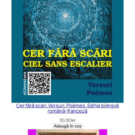
Cer fără scari. Versuri. Poèmes. Ediție bilingvă
română-franceză
30,00
lei
Adaugă în coș