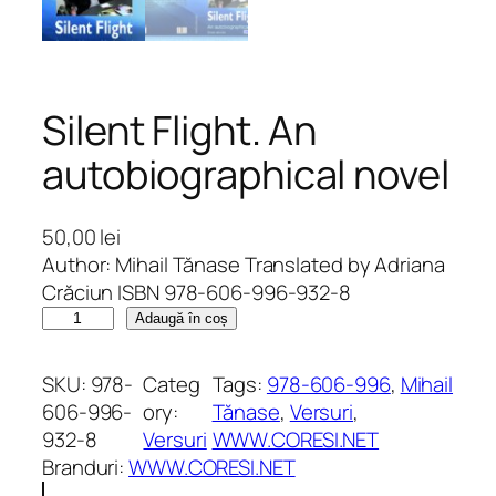
Silent Flight. An
autobiographical novel
50,00
lei
Author: Mihail Tănase Translated by Adriana
Crăciun ISBN 978-606-996-932-8
C
Adaugă în coș
a
n
SKU:
978-
Categ
Tags:
978-606-996
, 
Mihail
t
606-996-
ory:
Tănase
, 
Versuri
, 
i
932-8
Versuri
WWW.CORESI.NET
t
Branduri:
WWW.CORESI.NET
a