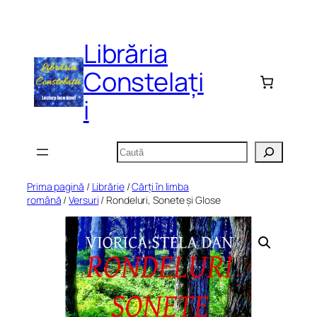
Sari
la
Librăria
conținut
Constelați
i
Caută
Prima pagină
/
Librărie
/
Cărți în limba
română
/
Versuri
/ Rondeluri, Sonete și Glose