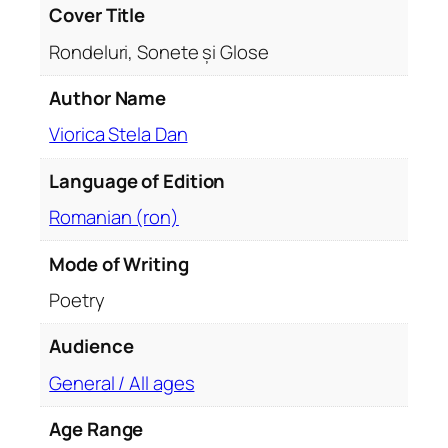
,
Cover Title
S
Rondeluri, Sonete și Glose
o
n
Author Name
e
Viorica Stela Dan
t
e
Language of Edition
ș
i
Romanian (ron)
G
l
Mode of Writing
o
Poetry
s
e
Audience
General / All ages
Age Range