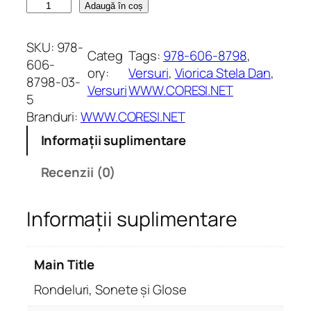
C
Adaugă în coș
a
n
SKU:
978-
Categ
Tags:
978-606-8798
, 
t
606-
ory:
Versuri
, 
Viorica Stela Dan
, 
i
8798-03-
Versuri
WWW.CORESI.NET
t
5
a
Branduri:
WWW.CORESI.NET
t
Informații suplimentare
e
R
Recenzii (0)
o
n
Informații suplimentare
d
e
l
Main Title
u
r
Rondeluri, Sonete și Glose
i