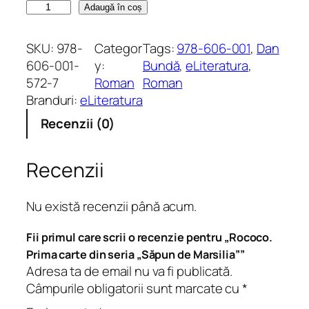
C
Adaugă în coș
a
n
SKU:
978-
Categor
Tags:
978-606-001
, 
Dan
t
606-001-
y:
Bundă
, 
eLiteratura
, 
i
572-7
Roman
Roman
t
Branduri:
eLiteratura
a
Recenzii (0)
t
e
R
Recenzii
o
c
Nu există recenzii până acum.
o
c
Fii primul care scrii o recenzie pentru „Rococo.
o
Prima carte din seria „Săpun de Marsilia””
.
Adresa ta de email nu va fi publicată.
P
Câmpurile obligatorii sunt marcate cu
*
r