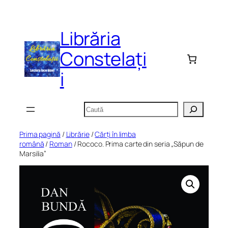
Sari
la
Librăria
conținut
Constelați
i
Caută
Prima pagină
/
Librărie
/
Cărți în limba
română
/
Roman
/ Rococo. Prima carte din seria „Săpun de
Marsilia”