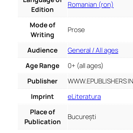
Romanian (ron)
Edition
Mode of
Prose
Writing
Audience
General / All ages
Age Range
0+ (all ages)
Publisher
WWW.EPUBLISHERS INF
Imprint
eLiteratura
Place of
București
Publication