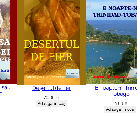
 sau
E noapte-n Trin
Deșertul de fier
s
Tobago
70,00
lei
54,00
lei
Adaugă în coș
Adaugă în coș