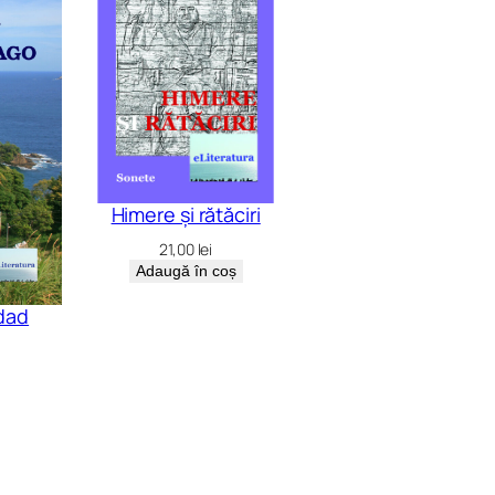
Himere și rătăciri
21,00
lei
Adaugă în coș
idad