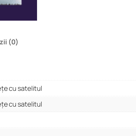
i
i
l
e
u
ii (0)
n
e
i
p
l
țe cu satelitul
i
m
țe cu satelitul
b
ă
r