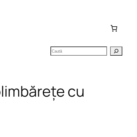
Caută
plimbărețe cu