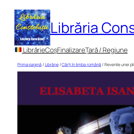
Sari
la
Librăria Cons
conținut
Librărie
Coș
Finalizare
Țară / Regiune
Prima pagină
/
Librărie
/
Cărți în limba română
/ Reveriile unei p