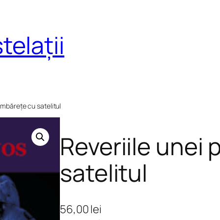
telații
limbărețe cu satelitul
Reveriile unei 
satelitul
56,00
lei