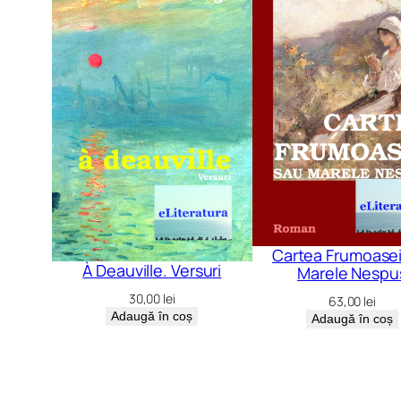
Cartea Frumoasei
À Deauville. Versuri
Marele Nespu
30,00
lei
63,00
lei
Adaugă în coș
Adaugă în coș