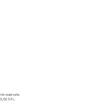
le rezervate.
OUSE S.R.L