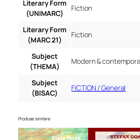
Literary Form
Fiction
(UNIMARC)
Literary Form
Fiction
(MARC 21)
Subject
Modern & contemporar
(THEMA)
Subject
FICTION / General
(BISAC)
Produse similare