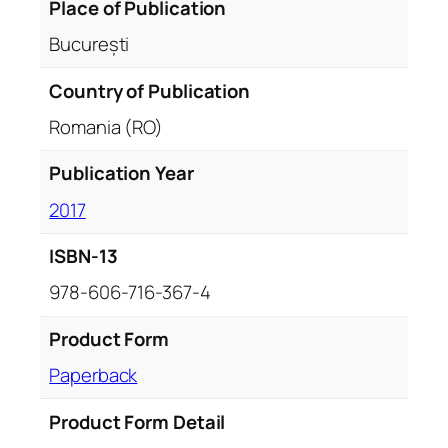
Place of Publication
i
București
m
i
Country of Publication
d
e
Romania (RO)
s
Publication Year
i
r
2017
e
n
ISBN-13
ă
978-606-716-367-4
”
Product Form
Paperback
Product Form Detail