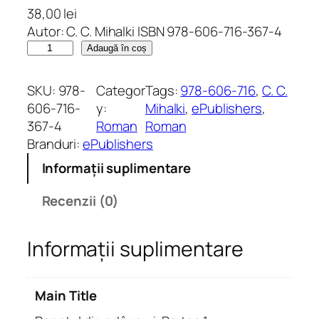
38,00
lei
Autor: C. C. Mihalki ISBN 978-606-716-367-4
C
Adaugă în coș
a
n
SKU:
978-
Categor
Tags:
978-606-716
, 
C. C.
t
606-716-
y:
Mihalki
, 
ePublishers
, 
i
367-4
Roman
Roman
t
Branduri:
ePublishers
a
Informații suplimentare
t
e
Recenzii (0)
R
e
Informații suplimentare
g
a
t
Main Title
u
l