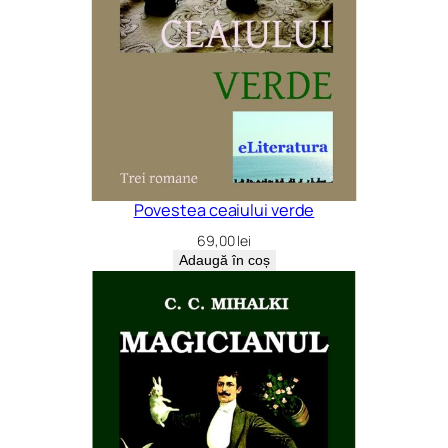
Povestea ceaiului verde
69,00
lei
Adaugă în coș