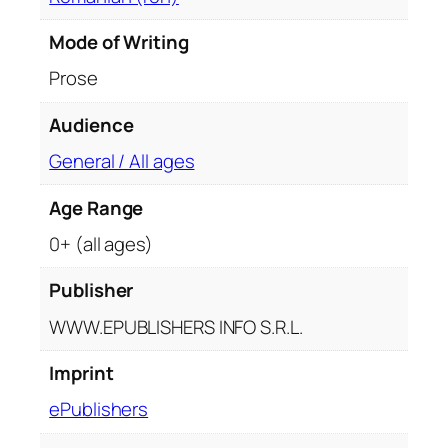
r
Mode of Writing
o
m
Prose
a
n
Audience
d
General / All ages
i
n
Age Range
s
0+ (all ages)
e
r
Publisher
i
a
WWW.EPUBLISHERS INFO S.R.L.
„
L
Imprint
a
ePublishers
c
r