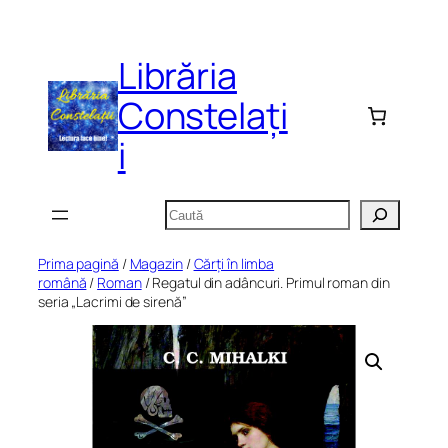
Sari
la
Librăria
conținut
Constelați
i
Caută
Prima pagină
/
Magazin
/
Cărți în limba
română
/
Roman
/ Regatul din adâncuri. Primul roman din
seria „Lacrimi de sirenă”