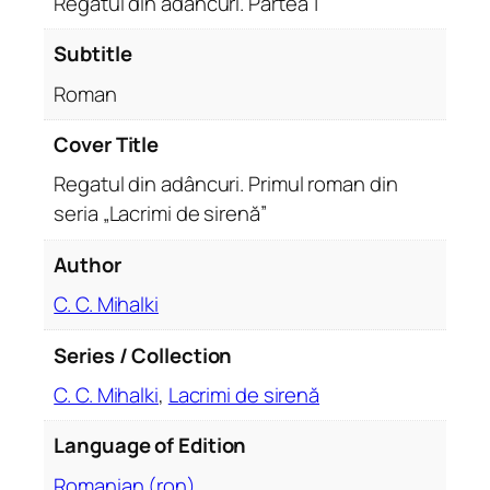
Regatul din adâncuri. Partea 1
d
i
Subtitle
n
Roman
a
d
Cover Title
â
Regatul din adâncuri. Primul roman din
n
c
seria „Lacrimi de sirenă”
u
Author
r
i
C. C. Mihalki
.
P
Series / Collection
r
C. C. Mihalki
,
Lacrimi de sirenă
i
m
Language of Edition
u
Romanian (ron)
l