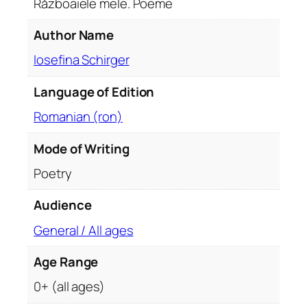
Războaiele mele. Poeme
.
P
Author Name
o
e
Iosefina Schirger
m
e
Language of Edition
Romanian (ron)
Mode of Writing
Poetry
Audience
General / All ages
Age Range
0+ (all ages)