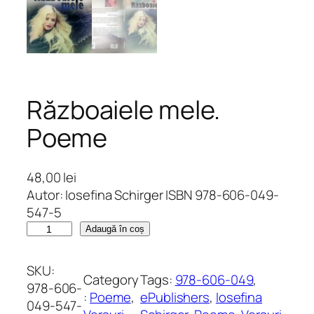
Războaiele mele.
Poeme
48,00
lei
Autor: Iosefina Schirger ISBN 978-606-049-
547-5
C
Adaugă în coș
a
n
SKU:
Category
Tags:
978-606-049
, 
t
978-606-
:
Poeme
, 
ePublishers
, 
Iosefina
i
049-547-