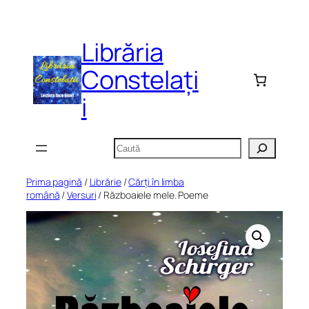
Sari
la
Librăria
conținut
Constelați
i
Caută
Prima pagină
/
Librărie
/
Cărți în limba
română
/
Versuri
/ Războaiele mele. Poeme