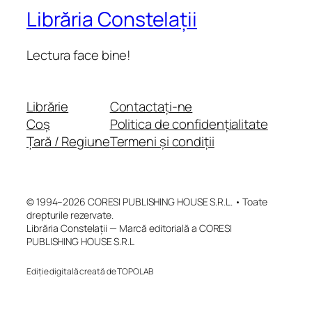
Librăria Constelații
Lectura face bine!
Librărie
Contactați-ne
Coș
Politica de confidențialitate
Țară / Regiune
Termeni și condiții
© 1994–2026 CORESI PUBLISHING HOUSE S.R.L. • Toate
drepturile rezervate.
Librăria Constelații — Marcă editorială a CORESI
PUBLISHING HOUSE S.R.L
Ediție digitală creată de TOPOLAB