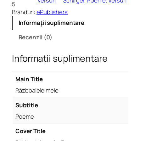
Versuri
Schirger
, 
Poeme
, 
Versuri
t
5
a
Branduri:
ePublishers
t
Informații suplimentare
e
R
Recenzii (0)
ă
z
Informații suplimentare
b
o
a
Main Title
i
e
Războaiele mele
l
e
Subtitle
m
Poeme
e
l
Cover Title
e