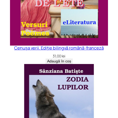
Cenușa verii. Ediție bilingvă română-franceză
31,00
lei
Adaugă în coș