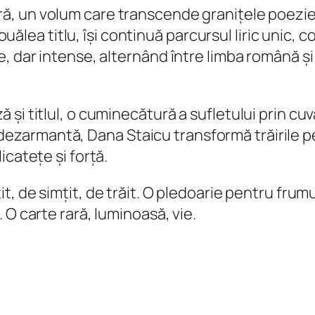
ră
, un volum care transcende granițele poeziei
 nouălea titlu, își continuă parcursul liric uni
 dar intense, alternând între limba română și e
și titlul, o cuminecătură a sufletului prin cuv
ate dezarmantă, Dana Staicu transformă trăirile 
icatețe și forță.
it, de simțit, de trăit. O pledoarie pentru frum
 O carte rară, luminoasă, vie.