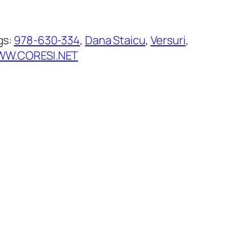
gs:
978-630-334
, 
Dana Staicu
, 
Versuri
, 
W.CORESI.NET