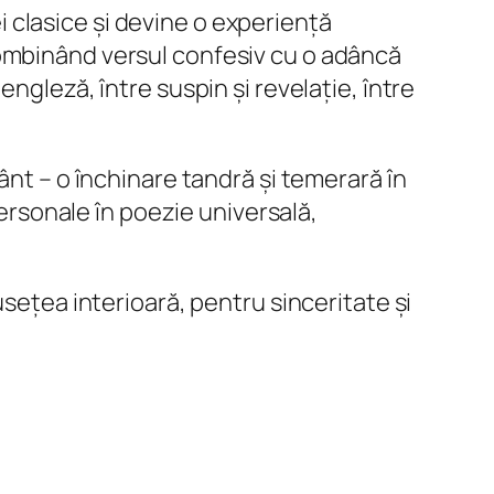
 clasice și devine o experiență
c, combinând versul confesiv cu o adâncă
ngleză, între suspin și revelație, între
ânt – o închinare tandră și temerară în
personale în poezie universală,
usețea interioară, pentru sinceritate și