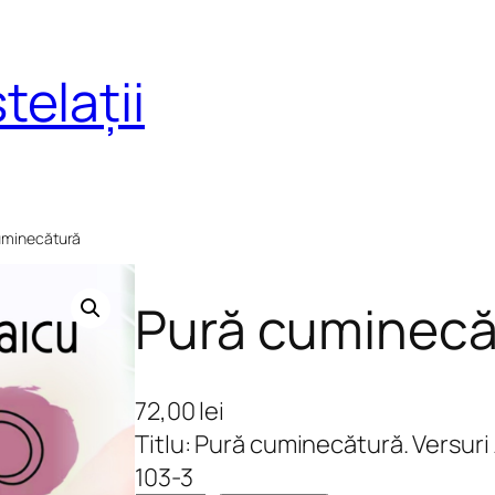
telații
uminecătură
Pură cuminecă
72,00
lei
Titlu: Pură cuminecătură. Versur
103-3