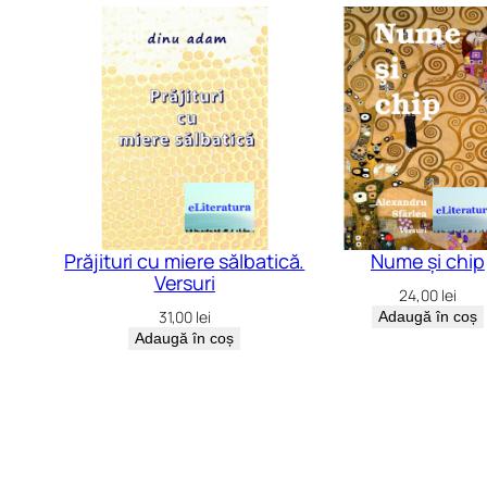
Prăjituri cu miere sălbatică.
Nume și chip
Versuri
24,00
lei
31,00
lei
Adaugă în coș
Adaugă în coș