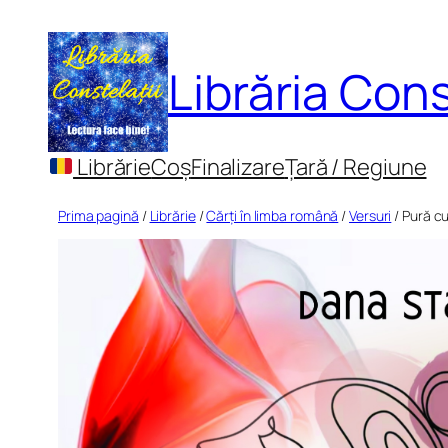
Sari
la
Librăria Cons
conținut
Librărie
Coș
Finalizare
Țară / Regiune
Prima pagină
/
Librărie
/
Cărți în limba română
/
Versuri
/ Pură c