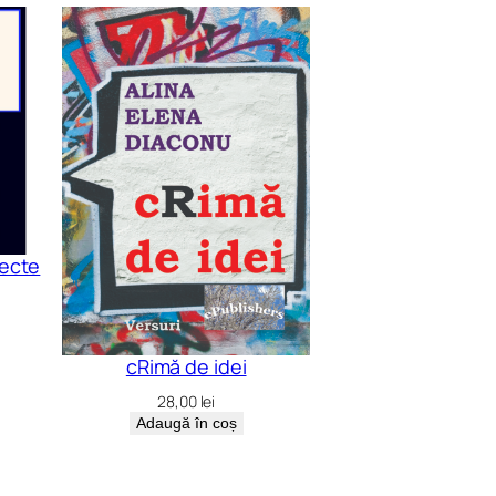
iecte
cRimă de idei
28,00
lei
Adaugă în coș