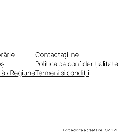
brărie
Contactați-ne
oș
Politica de confidențialitate
ră / Regiune
Termeni și condiții
Ediție digitală creată de TOPOLAB