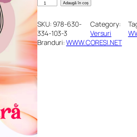
C
Adaugă în coș
a
n
SKU:
978-630-
Category:
Ta
t
334-103-3
Versuri
WW
i
Branduri:
WWW.CORESI.NET
t
a
t
e
P
u
r
ă
c
u