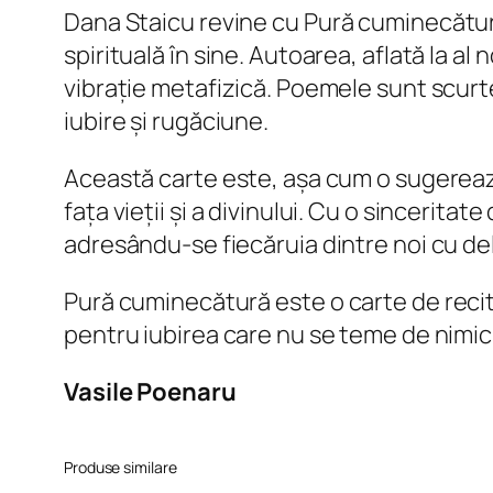
Dana Staicu revine cu
Pură cuminecătu
spirituală în sine. Autoarea, aflată la al
vibrație metafizică. Poemele sunt scurte,
iubire și rugăciune.
Această carte este, așa cum o sugerează 
fața vieții și a divinului. Cu o sincerit
adresându-se fiecăruia dintre noi cu del
Pură cuminecătură
este o carte de recit
pentru iubirea care nu se teme de nimic.
Vasile Poenaru
Produse similare