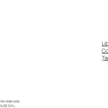
Li
C
Ța
le rezervate.
OUSE S.R.L