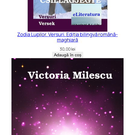
Zodia Lupilor. Versuri. Ediția bilingvă română-
maghiară
30,00
lei
Adaugă în coș