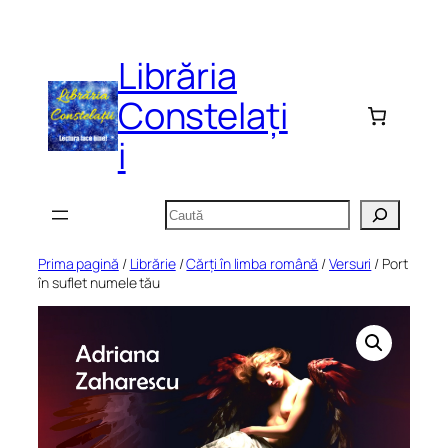
Sari
la
Librăria
conținut
Constelați
i
Caută
Prima pagină
/
Librărie
/
Cărți în limba română
/
Versuri
/ Port
în suflet numele tău