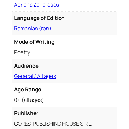
Adriana Zaharescu
e
l
Language of Edition
e
t
Romanian (ron)
ă
u
Mode of Writing
Poetry
Audience
General / All ages
Age Range
0+ (all ages)
Publisher
CORESI PUBLISHING HOUSE S.R.L.