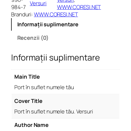
Versuri
a
984-7
WWW.CORESI.NET
t
Branduri:
WWW.CORESI.NET
e
Informații suplimentare
P
o
Recenzii (0)
r
t
Informații suplimentare
î
n
s
Main Title
u
f
Port în suflet numele tău
l
e
Cover Title
t
Port în suflet numele tău. Versuri
n
u
Author Name
m