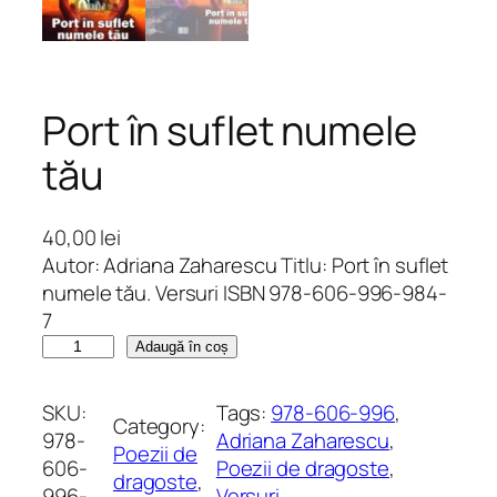
Port în suflet numele
tău
40,00
lei
Autor: Adriana Zaharescu Titlu: Port în suflet
numele tău. Versuri ISBN 978-606-996-984-
7
C
Adaugă în coș
a
n
SKU:
Tags:
978-606-996
, 
Category:
t
978-
Adriana Zaharescu
, 
Poezii de
i
606-
Poezii de dragoste
, 
dragoste
, 
t
996-
Versuri
, 