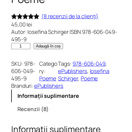
(8 recenzii de la clienți)
45,00
lei
Evaluat la
8
Autor: Iosefina Schirger ISBN 978-606-049-
5.00
din 5
495-9
pe baza a
C
Adaugă în coș
evaluări de
a
la clienți
n
SKU:
978-
Catego
Tags:
978-606-049
, 
t
606-049-
ry:
ePublishers
, 
Iosefina
i
495-9
Poeme
Schirger
, 
Poeme
t
Branduri:
ePublishers
a
Informații suplimentare
t
e
Recenzii (8)
P
o
Informații suplimentare
e