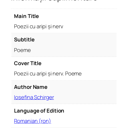
z
i
Main Title
i
c
Poezii cu aripi și nerv
u
a
Subtitle
r
Poeme
i
p
Cover Title
i
Poezii cu aripi și nerv. Poeme
ș
i
Author Name
n
e
Iosefina Schirger
r
v
Language of Edition
.
Romanian (ron)
P