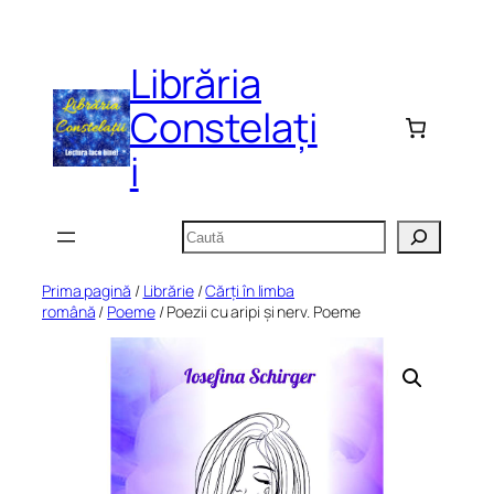
Sari
la
Librăria
conținut
Constelați
i
Caută
Prima pagină
/
Librărie
/
Cărți în limba
română
/
Poeme
/ Poezii cu aripi și nerv. Poeme