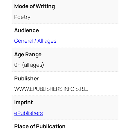
o
Mode of Writing
e
Poetry
m
e
Audience
General / All ages
Age Range
0+ (all ages)
Publisher
WWW.EPUBLISHERS INFO S.R.L.
Imprint
ePublishers
Place of Publication