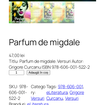
Parfum de migdale
47,00
lei
Titlu: Parfum de migdale. Versuri Autor:
Grigore Curcanu ISBN 978-606-001-522-2
C
Adaugă în coș
a
n
SKU:
978-
Catego
Tags:
978-606-001
, 
t
606-001-
ry:
eLiteratura
, 
Grigore
i
522-2
Versuri
Curcanu
, 
Versuri
t
Branduri:
eLiteratura