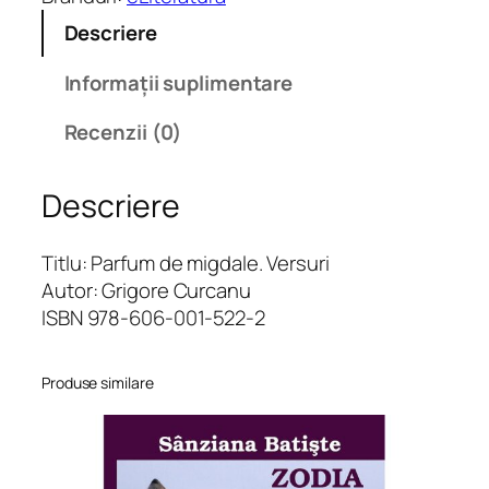
a
Descriere
t
e
Informații suplimentare
P
a
Recenzii (0)
r
f
Descriere
u
m
d
Titlu: Parfum de migdale. Versuri
e
Autor: Grigore Curcanu
m
ISBN 978-606-001-522-2
i
g
Produse similare
d
a
l
e