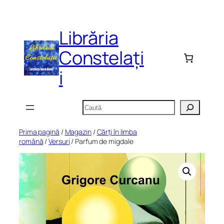
Sari
la
Librăria
conținut
Constelați
i
Caută
Prima pagină
/
Magazin
/
Cărți în limba
română
/
Versuri
/ Parfum de migdale