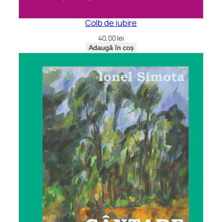
Colb de iubire
40,00
lei
Adaugă în coș