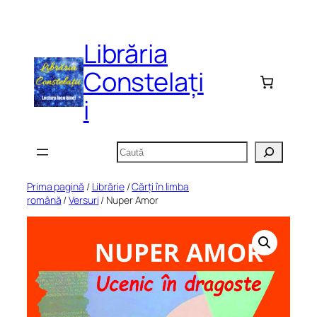
Sari
la
Librăria
conținut
Constelați
i
Caută
Prima pagină
/
Librărie
/
Cărți în limba
română
/
Versuri
/ Nuper Amor