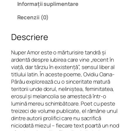
Informații suplimentare
N
u
Recenzii (0)
p
e
Descriere
r
A
m
Nuper Amor
este o mărturisire tandră și
o
ardentă despre iubirea care vine „recent în
r
viață, dar târziu în existență”, sensul liber al
titlului latin. În aceste poeme, Ovidiu Oana-
Pârâu explorează cu o sinceritate matură
teritorii unde dorul, neliniștea, feminitatea,
erosul și melancolia se amestecă într-o
lumină mereu schimbătoare. Poet cu peste
treizeci de volume publicate, el rămâne unul
dintre autorii prolifici care nu sacrifică
niciodată miezul – fiecare text poartă un nod