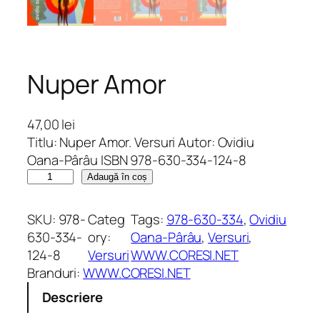
Nuper Amor
47,00
lei
Titlu: Nuper Amor. Versuri Autor: Ovidiu
Oana-Pârâu ISBN 978-630-334-124-8
C
Adaugă în coș
a
n
SKU:
978-
Categ
Tags:
978-630-334
, 
Ovidiu
t
630-334-
ory:
Oana-Pârâu
, 
Versuri
, 
i
124-8
Versuri
WWW.CORESI.NET
t
Branduri:
WWW.CORESI.NET
a
Descriere
t
e