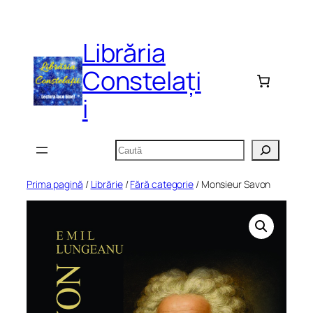
Sari
la
Librăria
conținut
Constelați
i
Caută
Prima pagină
/
Librărie
/
Fără categorie
/ Monsieur Savon