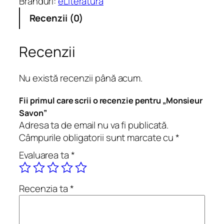
Branduri:
eLiteratura
a
Recenzii (0)
t
e
M
Recenzii
o
n
Nu există recenzii până acum.
s
i
Fii primul care scrii o recenzie pentru „Monsieur
e
Savon”
u
Adresa ta de email nu va fi publicată.
r
Câmpurile obligatorii sunt marcate cu
*
S
Evaluarea ta
*
a
v
o
Recenzia ta
*
n