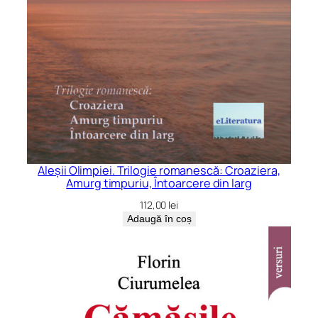
Aleșii Olimpiei. Trilogie romanescă: Croaziera,
Amurg timpuriu, Întoarcere din larg
112,00
lei
Adaugă în coș