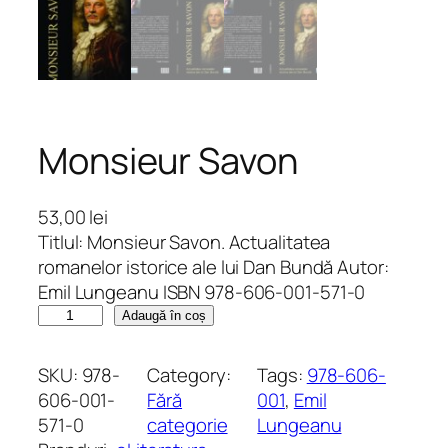
Monsieur Savon
53,00
lei
Titlul: Monsieur Savon. Actualitatea
romanelor istorice ale lui Dan Bundă Autor:
Emil Lungeanu ISBN 978-606-001-571-0
C
Adaugă în coș
a
n
SKU:
978-
Category:
Tags:
978-606-
t
606-001-
Fără
001
, 
Emil
i
571-0
categorie
Lungeanu
t