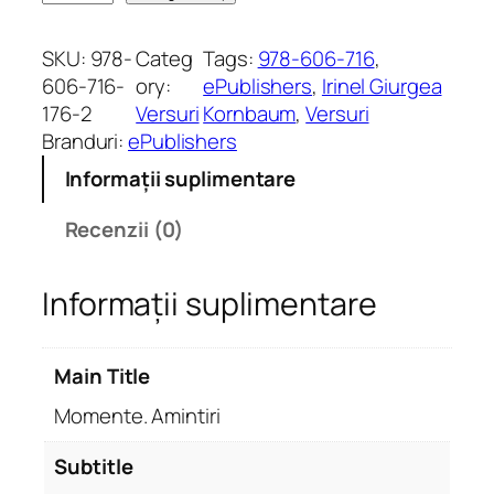
a
n
SKU:
978-
Categ
Tags:
978-606-716
, 
t
606-716-
ory:
ePublishers
, 
Irinel Giurgea
i
176-2
Versuri
Kornbaum
, 
Versuri
t
Branduri:
ePublishers
a
Informații suplimentare
t
e
Recenzii (0)
M
o
Informații suplimentare
m
e
n
Main Title
t
e
Momente. Amintiri
.
A
Subtitle
m