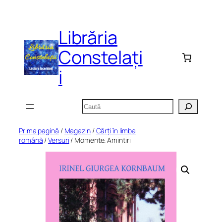
Sari
la
Librăria
conținut
Constelați
i
Caută
Prima pagină
/
Magazin
/
Cărți în limba
română
/
Versuri
/ Momente. Amintiri