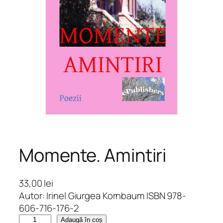
Momente. Amintiri
33,00
lei
Autor: Irinel Giurgea Kornbaum ISBN 978-
606-716-176-2
C
Adaugă în coș