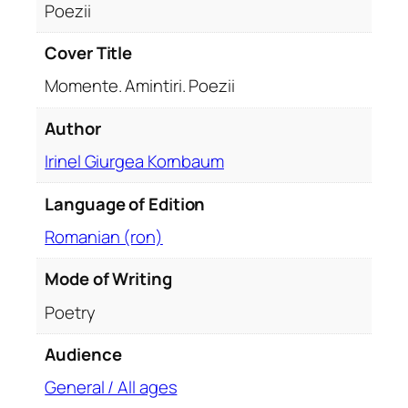
Poezii
i
n
Cover Title
t
Momente. Amintiri. Poezii
i
r
Author
i
Irinel Giurgea Kornbaum
Language of Edition
Romanian (ron)
Mode of Writing
Poetry
Audience
General / All ages