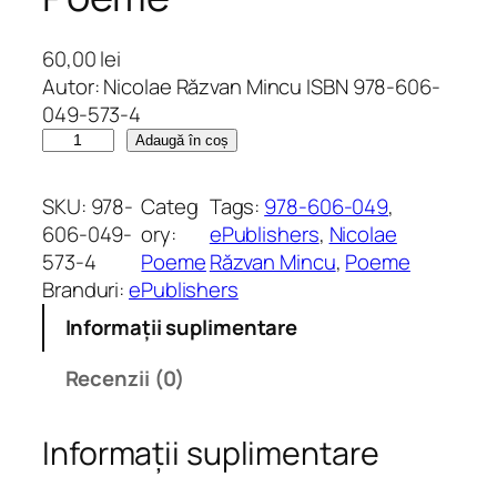
60,00
lei
Autor: Nicolae Răzvan Mincu ISBN 978-606-
049-573-4
C
Adaugă în coș
a
n
SKU:
978-
Categ
Tags:
978-606-049
, 
t
606-049-
ory:
ePublishers
, 
Nicolae
i
573-4
Poeme
Răzvan Mincu
, 
Poeme
t
Branduri:
ePublishers
a
Informații suplimentare
t
e
Recenzii (0)
l
e
Informații suplimentare
g
e