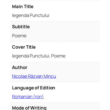
n
Main Title
d
a
legenda Punctului
P
u
Subtitle
n
Poeme
c
t
Cover Title
u
legenda Punctului. Poeme
l
u
Author
i
.
Nicolae Răzvan Mincu
P
o
Language of Edition
e
Romanian (ron)
m
e
Mode of Writing