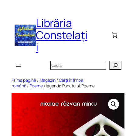
Sari
la
Librăria
conținut
Constelați
i
Caută
Prima pagină
/
Magazin
/
Cărți în limba
română
/
Poeme
/ legenda Punctului. Poeme