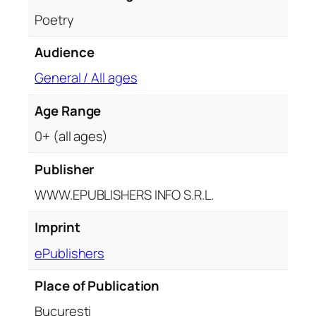
Poetry
Audience
General / All ages
Age Range
0+ (all ages)
Publisher
WWW.EPUBLISHERS INFO S.R.L.
Imprint
ePublishers
Place of Publication
București